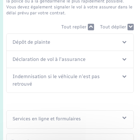
la police ou à la gendarmerie le plus rapidement possible.
Seniors
Vous devez également signaler le vol à votre assureur dans le
délai prévu par votre contrat.
Transports
Tout replier
Tout déplier
Voirie et espace public
Dépôt de plainte
Déclaration de vol à l'assurance
Indemnisation si le véhicule n'est pas
retrouvé
Services en ligne et formulaires