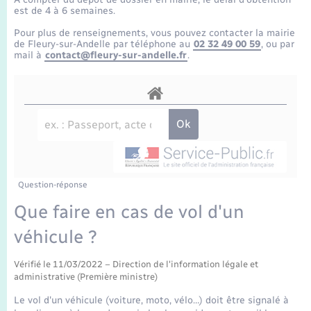
Enfants – Jeunes
Tourisme
Travaux - Autorisation d’occupation de l’espace
est de 4 à 6 semaines.
public
Transports scolaires
Pour plus de renseignements, vous pouvez contacter la mairie
Mariage – PACS
Compétences
Etat-civil - Papiers - Citoyenneté
de Fleury-sur-Andelle par téléphone au
02 32 49 00 59
, ou par
mail à
contact@fleury-sur-andelle.fr
.
Parrainage civil
Plan interactif
Logement - Urbanisme
Recensement
Présentation de la commune
Loisirs
Publications
Nouvel habitant
La Communauté de communes
Question-réponse
Numérique
Que faire en cas de vol d'un
véhicule ?
Organisation d’événement
Vérifié le 11/03/2022 – Direction de l'information légale et
Sécurité - Prévention
administrative (Première ministre)
Le vol d'un véhicule (voiture, moto, vélo…) doit être signalé à