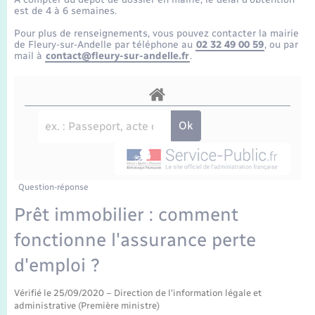
Enfants – Jeunes
Tourisme
Travaux - Autorisation d’occupation de l’espace
est de 4 à 6 semaines.
public
Transports scolaires
Pour plus de renseignements, vous pouvez contacter la mairie
Mariage – PACS
Compétences
Etat-civil - Papiers - Citoyenneté
de Fleury-sur-Andelle par téléphone au
02 32 49 00 59
, ou par
mail à
contact@fleury-sur-andelle.fr
.
Parrainage civil
Plan interactif
Logement - Urbanisme
Recensement
Présentation de la commune
Loisirs
Publications
Nouvel habitant
La Communauté de communes
Question-réponse
Numérique
Prêt immobilier : comment
fonctionne l'assurance perte
Organisation d’événement
d'emploi ?
Sécurité - Prévention
Vérifié le 25/09/2020 – Direction de l'information légale et
administrative (Première ministre)