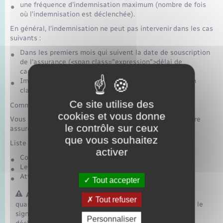
une fréquence d'indemnisation maximum (nombre de fois
où l'indemnisation est déclenchée).
En général, l'indemnisation ne peut pas intervenir dans les cas
suivants :
Dans les premiers mois qui suivent la date de souscription
de l'assurance (<span class="expression">délai de
carence</span>)
Immédiatement après la perte de votre emploi (<span
class="expression">délai de franchise</span>)
Ce site utilise des
Comment faire pour être indemnisé ?
cookies et vous donne
Vous devrez justifier votre situation en fournissant à votre
le contrôle sur ceux
assureur certains documents.
que vous souhaitez
Liste non exhaustive :
activer
Contrat de travail
Lettre de licenciement
Attestation destinée à Pôle emploi
Tout accepter
Attention :
Tout refuser
quand vous retrouvez un emploi, vous devez également le
signaler à votre assureur, en respectant le mode de
Personnaliser