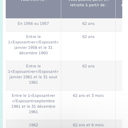
retraite à partir de :
exi
En 1956 ou 1957
62 ans
1
Entre le
62 ans
1
1<Exposant>er</Exposant>
janvier 1958 et le 31
décembre 1960
Entre le
62 ans
1<Exposant>er</Exposant>
janvier 1961 et le 31 aout
1961
Entre le 1<Exposant>er
62 ans et 3 mois
1
</Exposant>septembre
1961 et le 31 décembre
1961
1962
62 ans et 6 mois
1