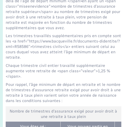
delà de l’âge de départ minimum </span>en ayant un <span
Seniors
class="miseenevidence">nombre de trimestres d’assurance
retraite supérieur</span> au nombre de trimestres exigé pour
avoir droit à une retraite à taux plein, votre pension de
Transports
retraite est majorée en fonction du nombre de trimestres
supplémentaires que vous avez.
Voirie et espace public
Les trimestres travaillés supplémentaires pris en compte sont
les <a href="https://www.bacqueville.fr/documents-didentite/?
xml=R58586">trimestres civils</a> entiers suivant celui au
cours duquel vous avez atteint l’âge minimum de départ en
retraite.
Chaque trimestre civil entier travaillé supplémentaire
augmente votre retraite de <span class="valeur">1,25 %
</span>.
Pour rappel, l’âge minimum de départ en retraite et le nombre
de trimestres d’assurance retraite exigé pour avoir droit à une
retraite à taux plein varient selon votre année de naissance
dans les conditions suivantes :
Nombre de trimestres d'assurance exigé pour avoir droit à
une retraite à taux plein
Vous êtes né :
Vous pouvez partir en
No