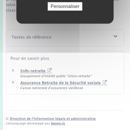
votre pension de retraite sera majorée de <span
Personnaliser
class="valeur">5 %</span>.
Textes de référence
Pour en savoir plus
Info-retraite
Groupement d'intérêt public "Union retraite"
Assurance Retraite de la Sécurité sociale
Caisse nationale d'assurance vieillesse
©
Direction de l’information légale et administrative
comarquage developpé par
baseo.io