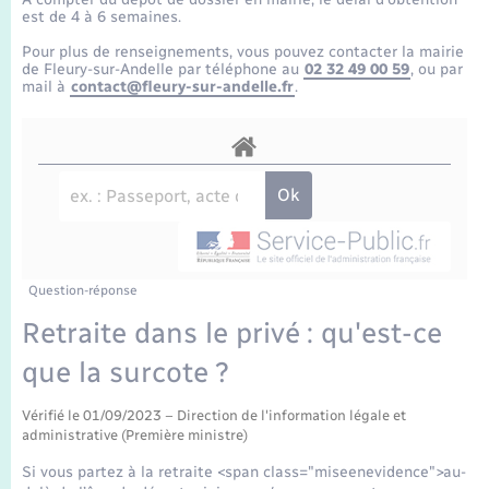
Enfants – Jeunes
Tourisme
Travaux - Autorisation d’occupation de l’espace
est de 4 à 6 semaines.
public
Transports scolaires
Pour plus de renseignements, vous pouvez contacter la mairie
Mariage – PACS
Compétences
Etat-civil - Papiers - Citoyenneté
de Fleury-sur-Andelle par téléphone au
02 32 49 00 59
, ou par
mail à
contact@fleury-sur-andelle.fr
.
Parrainage civil
Plan interactif
Logement - Urbanisme
Recensement
Présentation de la commune
Loisirs
Publications
Nouvel habitant
La Communauté de communes
Question-réponse
Numérique
Retraite dans le privé : qu'est-ce
que la surcote ?
Organisation d’événement
Vérifié le 01/09/2023 – Direction de l'information légale et
Sécurité - Prévention
administrative (Première ministre)
Si vous partez à la retraite <span class="miseenevidence">au-