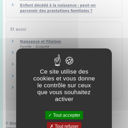
Enfant décédé à la naissance : peut-on
percevoir des prestations familiales ?
Et aussi
Naissance et filiation
Famille – Scolarité
Nom et prénom
Papiers – Citoyenneté – Élections
Actes d'état civil
Papiers – Citoyenneté – Élections
Ce site utilise des
Livret de famille
cookies et vous donne
Papiers – Citoyenneté – Élections
le contrôle sur ceux
Allocation versée en cas de décès d'un enfant
que vous souhaitez
Famille – Scolarité
activer
Tout accepter
©
Direction de l’information légale et administrative
Tout refuser
comarquage developpé par
baseo.io