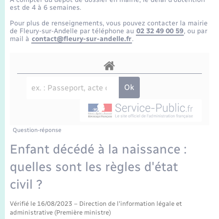
Enfants – Jeunes
Tourisme
Travaux - Autorisation d’occupation de l’espace
est de 4 à 6 semaines.
public
Transports scolaires
Pour plus de renseignements, vous pouvez contacter la mairie
Mariage – PACS
Compétences
Etat-civil - Papiers - Citoyenneté
de Fleury-sur-Andelle par téléphone au
02 32 49 00 59
, ou par
mail à
contact@fleury-sur-andelle.fr
.
Parrainage civil
Plan interactif
Logement - Urbanisme
Recensement
Présentation de la commune
Loisirs
Publications
Nouvel habitant
La Communauté de communes
Question-réponse
Numérique
Enfant décédé à la naissance :
quelles sont les règles d'état
Organisation d’événement
civil ?
Sécurité - Prévention
Vérifié le 16/08/2023 – Direction de l'information légale et
administrative (Première ministre)