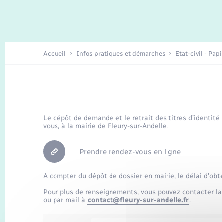
Travaux - Autorisation d’occupation
Enfants – Jeunes
de l’espace public
Recensement
Présentation de la commune
Accueil
Infos pratiques et démarches
Etat-civil - Pap
Loisirs
Organisation d’événement
Le dépôt de demande et le retrait des titres d’identité
vous, à la mairie de Fleury-sur-Andelle.
Transports
Prendre rendez-vous en ligne
A compter du dépôt de dossier en mairie, le délai d’obt
Pour plus de renseignements, vous pouvez contacter la
ou par mail à
contact@fleury-sur-andelle.fr
.