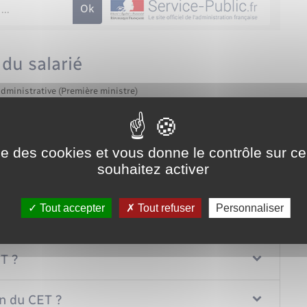
du salarié
administrative (Première ministre)
cumuler des droits à congé rémunéré ou de bénéficier d'une
 des périodes de congé ou de repos non prises, ou des sommes
its acquis par le salarié sont précisées par la convention ou
ise des cookies et vous donne le contrôle sur 
souhaitez activer
Tout replier
Tout déplier
Tout accepter
Tout refuser
Personnaliser
ET ?
on du CET ?