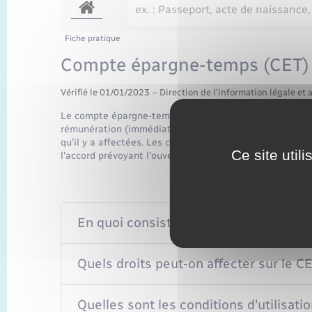
Fiche pratique
Compte épargne-temps (CET) 
Vérifié le 01/01/2023 – Direction de l'information légale et 
Le compte épargne-temps (CET) permet au salarié d'ac
rémunération (immédiate ou différée), en contrepartie
qu'il y a affectées. Les conditions d'utilisation des dro
Ce site util
l'accord prévoyant l'ouverture du CET.
En quoi consiste le CET ?
Quels droits peut-on affecter sur le C
Quelles sont les conditions d'utilisati