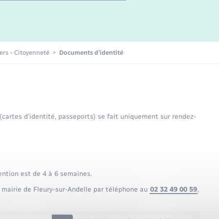
Etat-civil - Papiers -
Citoyenneté
Publications
iers - Citoyenneté
Documents d’identité
Nouvel habitant
Sécurité - Prévention
 (cartes d’identité, passeports) se fait uniquement sur rendez-
Voirie et espace public
ention est de 4 à 6 semaines.
 mairie de Fleury-sur-Andelle par téléphone au
02 32 49 00 59
,