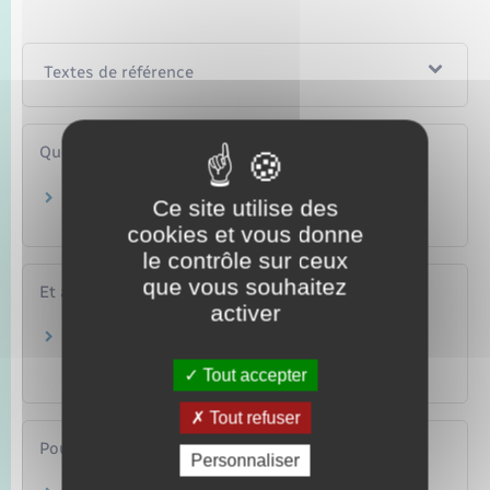
Textes de référence
Questions ? Réponses !
Procédure pénale : qu'est-ce qu'un adulte
Ce site utilise des
approprié ?
cookies et vous donne
le contrôle sur ceux
que vous souhaitez
Et aussi
activer
Mineur délinquant : déroulement des
poursuites à partir du 30 septembre 2021
Tout accepter
Justice
Tout refuser
Pour en savoir plus
Personnaliser