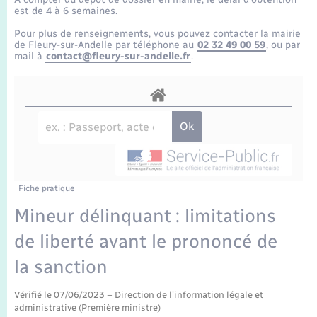
Enfants – Jeunes
Tourisme
Travaux - Autorisation d’occupation de l’espace
est de 4 à 6 semaines.
public
Transports scolaires
Pour plus de renseignements, vous pouvez contacter la mairie
Mariage – PACS
Compétences
Etat-civil - Papiers - Citoyenneté
de Fleury-sur-Andelle par téléphone au
02 32 49 00 59
, ou par
mail à
contact@fleury-sur-andelle.fr
.
Parrainage civil
Plan interactif
Logement - Urbanisme
Recensement
Présentation de la commune
Loisirs
Publications
Nouvel habitant
La Communauté de communes
Fiche pratique
Numérique
Mineur délinquant : limitations
de liberté avant le prononcé de
Organisation d’événement
la sanction
Sécurité - Prévention
Vérifié le 07/06/2023 – Direction de l'information légale et
administrative (Première ministre)