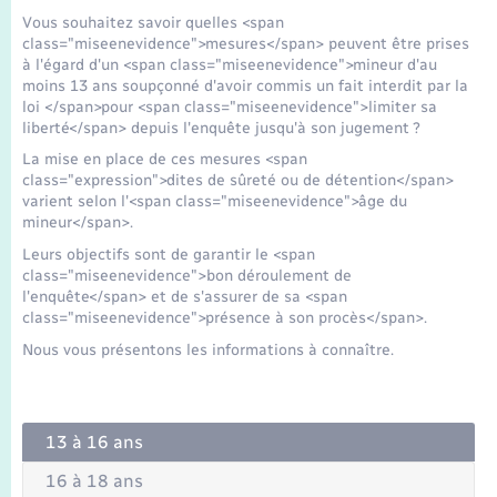
Seniors
Vous souhaitez savoir quelles <span
class="miseenevidence">mesures</span> peuvent être prises
à l'égard d'un <span class="miseenevidence">mineur d'au
Transports
moins 13 ans soupçonné d'avoir commis un fait interdit par la
loi </span>pour <span class="miseenevidence">limiter sa
liberté</span> depuis l'enquête jusqu'à son jugement ?
Voirie et espace public
La mise en place de ces mesures <span
class="expression">dites de sûreté ou de détention</span>
varient selon l'<span class="miseenevidence">âge du
mineur</span>.
Leurs objectifs sont de garantir le <span
class="miseenevidence">bon déroulement de
l'enquête</span> et de s'assurer de sa <span
class="miseenevidence">présence à son procès</span>.
Nous vous présentons les informations à connaître.
13 à 16 ans
16 à 18 ans