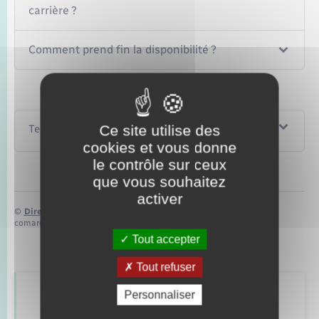
carrière ?
Comment prend fin la disponibilité ?
Ce site utilise des
Textes de référence
cookies et vous donne
le contrôle sur ceux
que vous souhaitez
activer
©
Direction de l’information légale et administrative
comarquage developpé par
baseo.io
Tout accepter
Tout refuser
Personnaliser
Retrouvez aussi