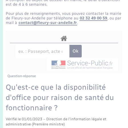
Enfants – Jeunes
Tourisme
Travaux - Autorisation d’occupation de l’espace
est de 4 à 6 semaines.
public
Transports scolaires
Pour plus de renseignements, vous pouvez contacter la mairie
Mariage – PACS
Compétences
Etat-civil - Papiers - Citoyenneté
de Fleury-sur-Andelle par téléphone au
02 32 49 00 59
, ou par
mail à
contact@fleury-sur-andelle.fr
.
Parrainage civil
Plan interactif
Logement - Urbanisme
Recensement
Présentation de la commune
Loisirs
Publications
Nouvel habitant
La Communauté de communes
Question-réponse
Numérique
Qu'est-ce que la disponibilité
d'office pour raison de santé du
Organisation d’événement
fonctionnaire ?
Sécurité - Prévention
Vérifié le 01/01/2023 – Direction de l'information légale et
administrative (Première ministre)