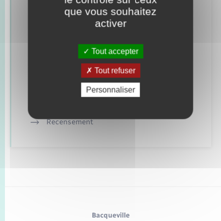
que vous souhaitez
Concessions funéraires
activer
Elections et citoyenneté
Tout accepter
Etat civil
Tout refuser
Mariage – PACS
Personnaliser
Parrainage civil
Recensement
Bacqueville