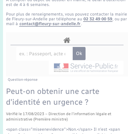
Enfants – Jeunes
Tourisme
Travaux - Autorisation d’occupation de l’espace
est de 4 à 6 semaines.
public
Transports scolaires
Pour plus de renseignements, vous pouvez contacter la mairie
Mariage – PACS
Compétences
Etat-civil - Papiers - Citoyenneté
de Fleury-sur-Andelle par téléphone au
02 32 49 00 59
, ou par
mail à
contact@fleury-sur-andelle.fr
.
Parrainage civil
Plan interactif
Logement - Urbanisme
Recensement
Présentation de la commune
Loisirs
Publications
Nouvel habitant
La Communauté de communes
Question-réponse
Numérique
Peut-on obtenir une carte
d'identité en urgence ?
Organisation d’événement
Vérifié le 17/08/2023 – Direction de l'information légale et
Sécurité - Prévention
administrative (Première ministre)
<span class="miseenevidence">Non.</span> Il n'est <span