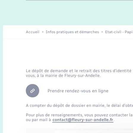
Travaux - Autorisation d’occupation
Enfants – Jeunes
de l’espace public
Recensement
Présentation de la commune
Accueil
Infos pratiques et démarches
Etat-civil - Pap
Loisirs
Organisation d’événement
Le dépôt de demande et le retrait des titres d’identité
vous, à la mairie de Fleury-sur-Andelle.
Transports
Prendre rendez-vous en ligne
A compter du dépôt de dossier en mairie, le délai d’obt
Pour plus de renseignements, vous pouvez contacter la
ou par mail à
contact@fleury-sur-andelle.fr
.