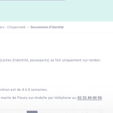
Etat-civil - Papiers -
Citoyenneté
Publications
iers - Citoyenneté
Documents d’identité
Nouvel habitant
Sécurité - Prévention
 (cartes d’identité, passeports) se fait uniquement sur rendez-
Voirie et espace public
ention est de 4 à 6 semaines.
 mairie de Fleury-sur-Andelle par téléphone au
02 32 49 00 59
,