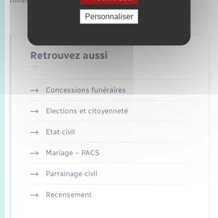
comarquage developpé par
baseo.io
Personnaliser
Retrouvez aussi
Concessions funéraires
Elections et citoyenneté
Etat civil
Mariage – PACS
Parrainage civil
Recensement