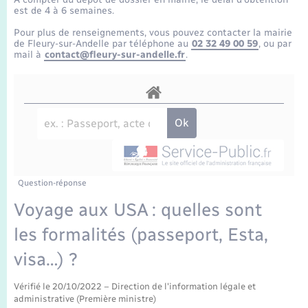
Enfants – Jeunes
Tourisme
Travaux - Autorisation d’occupation de l’espace
est de 4 à 6 semaines.
public
Transports scolaires
Pour plus de renseignements, vous pouvez contacter la mairie
Mariage – PACS
Compétences
Etat-civil - Papiers - Citoyenneté
de Fleury-sur-Andelle par téléphone au
02 32 49 00 59
, ou par
mail à
contact@fleury-sur-andelle.fr
.
Parrainage civil
Plan interactif
Logement - Urbanisme
Recensement
Présentation de la commune
Loisirs
Publications
Nouvel habitant
La Communauté de communes
Question-réponse
Numérique
Voyage aux USA : quelles sont
les formalités (passeport, Esta,
Organisation d’événement
visa…) ?
Sécurité - Prévention
Vérifié le 20/10/2022 – Direction de l'information légale et
administrative (Première ministre)