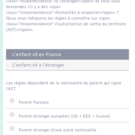
class="miseenevidence">à l'étranger</span> et vous vous
Seniors
demandez s'il y a des <span
class="miseenevidence">formalités à respecter</span> ?
Nous vous indiquons les règles à connaître sur <span
Transports
class="miseenevidence">l'autorisation de sortie du territoire
(AST)</span>.
Voirie et espace public
L'enfant vit en France
L'enfant vit à l'étranger
Les règles dépendent de la nationalité du parent qui signe
l'AST.
Parent français
Parent étranger européen (UE + EEE + Suisse)
Parent étranger d'une autre nationalité