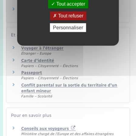
les règles ?
Tout accepter
Avec quels documents un mineur français
peut-il voyager à l'étranger ?
Tout refuser
Personnaliser
Et aussi
Voyager à l'étranger
Étranger – Europe
Carte d'identité
Papiers – Citoyenneté – Élections
Passeport
Papiers – Citoyenneté – Élections
Conflit parental sur la sortie du territoire d'un
enfant mineur
Famille – Scolarité
Pour en savoir plus
Conseils aux voyageurs
Ministère chargé de l'Europe et des affaires étrangères