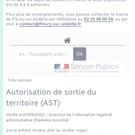
Enfants – Jeunes
Tourisme
Travaux - Autorisation d’occupation de l’espace
est de 4 à 6 semaines.
public
Transports scolaires
Pour plus de renseignements, vous pouvez contacter la mairie
Mariage – PACS
Compétences
Etat-civil - Papiers - Citoyenneté
de Fleury-sur-Andelle par téléphone au
02 32 49 00 59
, ou par
mail à
contact@fleury-sur-andelle.fr
.
Parrainage civil
Plan interactif
Logement - Urbanisme
Recensement
Présentation de la commune
Loisirs
Publications
Nouvel habitant
La Communauté de communes
Fiche pratique
Numérique
Autorisation de sortie du
territoire (AST)
Organisation d’événement
Vérifié le 07/09/2022 – Direction de l'information légale et
Sécurité - Prévention
administrative (Première ministre)
Votre enfant mineur doit se rendre <span