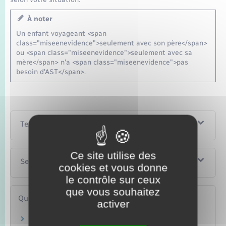
À noter
Un enfant voyageant <span
class="miseenevidence">seulement avec son père</span>
ou <span class="miseenevidence">seulement avec sa
mère</span> n'a <span class="miseenevidence">pas
besoin d'AST</span>.
Textes de référence
Ce site utilise des
Services en ligne et formulaires
cookies et vous donne
le contrôle sur ceux
que vous souhaitez
Questions ? Réponses !
activer
Covid et interdictions de voyages : quelles sont