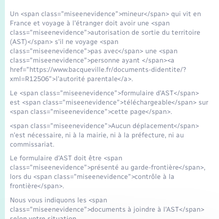
Un <span class="miseenevidence">mineur</span> qui vit en
France et voyage à l'étranger doit avoir une <span
class="miseenevidence">autorisation de sortie du territoire
(AST)</span> s'il ne voyage <span
class="miseenevidence">pas avec</span> une <span
class="miseenevidence">personne ayant </span><a
href="https://www.bacqueville.fr/documents-didentite/?
xml=R12506">l'autorité parentale</a>.
Le <span class="miseenevidence">formulaire d'AST</span>
est <span class="miseenevidence">téléchargeable</span> sur
<span class="miseenevidence">cette page</span>.
<span class="miseenevidence">Aucun déplacement</span>
n'est nécessaire, ni à la mairie, ni à la préfecture, ni au
commissariat.
Le formulaire d'AST doit être <span
class="miseenevidence">présenté au garde-frontière</span>,
lors du <span class="miseenevidence">contrôle à la
frontière</span>.
Nous vous indiquons les <span
class="miseenevidence">documents à joindre à l'AST</span>
selon votre situation.