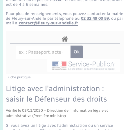
Enfants – Jeunes
Tourisme
Travaux - Autorisation d’occupation de l’espace
est de 4 à 6 semaines.
public
Transports scolaires
Pour plus de renseignements, vous pouvez contacter la mairie
Mariage – PACS
Compétences
Etat-civil - Papiers - Citoyenneté
de Fleury-sur-Andelle par téléphone au
02 32 49 00 59
, ou par
mail à
contact@fleury-sur-andelle.fr
.
Parrainage civil
Plan interactif
Logement - Urbanisme
Recensement
Présentation de la commune
Loisirs
Publications
Nouvel habitant
La Communauté de communes
Fiche pratique
Numérique
Litige avec l'administration :
saisir le Défenseur des droits
Organisation d’événement
Vérifié le 03/11/2020 – Direction de l'information légale et
Sécurité - Prévention
administrative (Première ministre)
Si vous avez un litige avec l'administration ou un service