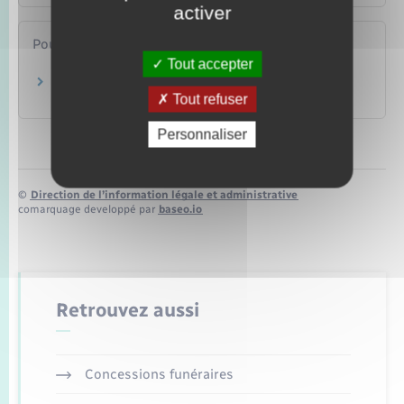
activer
Pour en savoir plus
Tout accepter
Site du Défenseur des droits
Tout refuser
Défenseur des droits
Personnaliser
©
Direction de l’information légale et administrative
comarquage developpé par
baseo.io
Retrouvez aussi
Concessions funéraires