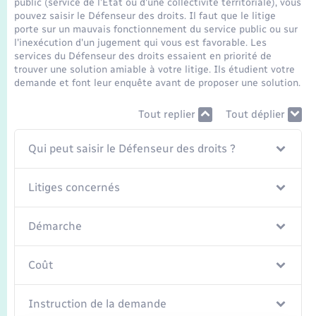
public (service de l’État ou d'une collectivité territoriale), vous
Seniors
pouvez saisir le Défenseur des droits. Il faut que le litige
porte sur un mauvais fonctionnement du service public ou sur
l'inexécution d'un jugement qui vous est favorable. Les
Transports
services du Défenseur des droits essaient en priorité de
trouver une solution amiable à votre litige. Ils étudient votre
demande et font leur enquête avant de proposer une solution.
Voirie et espace public
Tout replier
Tout déplier
Qui peut saisir le Défenseur des droits ?
Litiges concernés
Démarche
Coût
Instruction de la demande