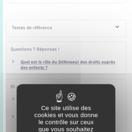
Textes de référence
Questions ? Réponses !
Quel est le rôle du Défenseur des droits auprès
des enfants ?
Et aussi
Litige avec la police ou un autre organisme
chargé de la sécurité
Ce site utilise des
Papiers – Citoyenneté – Élections
cookies et vous donne
Recours gracieux, hiérarchique, obligatoire
le contrôle sur ceux
(Rapo)
que vous souhaitez
Papiers – Citoyenneté – Élections