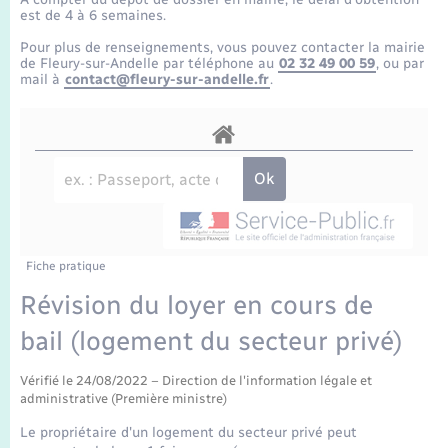
Enfants – Jeunes
Tourisme
Travaux - Autorisation d’occupation de l’espace
est de 4 à 6 semaines.
public
Transports scolaires
Pour plus de renseignements, vous pouvez contacter la mairie
Mariage – PACS
Compétences
Etat-civil - Papiers - Citoyenneté
de Fleury-sur-Andelle par téléphone au
02 32 49 00 59
, ou par
mail à
contact@fleury-sur-andelle.fr
.
Parrainage civil
Plan interactif
Logement - Urbanisme
Recensement
Présentation de la commune
Loisirs
Publications
Nouvel habitant
La Communauté de communes
Fiche pratique
Numérique
Révision du loyer en cours de
bail (logement du secteur privé)
Organisation d’événement
Vérifié le 24/08/2022 – Direction de l'information légale et
Sécurité - Prévention
administrative (Première ministre)
Le propriétaire d'un logement du secteur privé peut