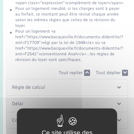
<span class="expression">complément de loyer</span>.
Pour un logement meublé, si les charges sont à payer
au forfait, ce montant peut être révisé chaque année
selon les mêmes règles que celles de la révision du
loyer.
Pour un logement <a
href="https://www.bacqueville.fr/documents-didentite/?
xml=F17709">régi par la loi de 1948</a> ou <a
href="https://www.bacqueville.fr/documents-didentite/?
xml=F2541">conventionné Anah</a> , les règles de
révision du loyer sont spécifiques.
Tout replier
Tout déplier
Règle de calcul
Délai
Contestation
Ce site utilise des