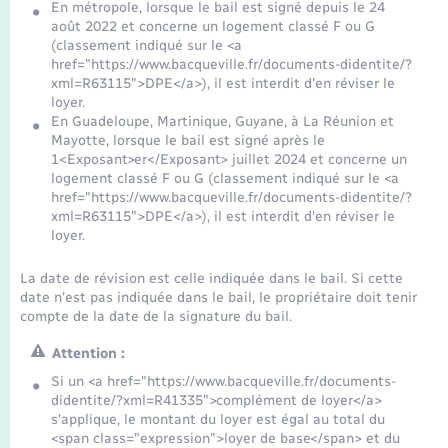
En métropole, lorsque le bail est signé depuis le 24
août 2022 et concerne un logement classé F ou G
(classement indiqué sur le <a
href="https://www.bacqueville.fr/documents-didentite/?
xml=R63115">DPE</a>), il est interdit d'en réviser le
loyer.
En Guadeloupe, Martinique, Guyane, à La Réunion et
Mayotte, lorsque le bail est signé après le
1<Exposant>er</Exposant> juillet 2024 et concerne un
logement classé F ou G (classement indiqué sur le <a
href="https://www.bacqueville.fr/documents-didentite/?
xml=R63115">DPE</a>), il est interdit d'en réviser le
loyer.
La date de révision est celle indiquée dans le bail. Si cette
date n'est pas indiquée dans le bail, le propriétaire doit tenir
compte de la date de la signature du bail.
Attention :
Si un <a href="https://www.bacqueville.fr/documents-
didentite/?xml=R41335">complément de loyer</a>
s'applique, le montant du loyer est égal au total du
<span class="expression">loyer de base</span> et du