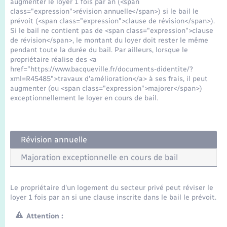
augmenter le loyer 1 fois par an (<span
Seniors
class="expression">révision annuelle</span>) si le bail le
prévoit (<span class="expression">clause de révision</span>).
Si le bail ne contient pas de <span class="expression">clause
Transports
de révision</span>, le montant du loyer doit rester le même
pendant toute la durée du bail. Par ailleurs, lorsque le
propriétaire réalise des <a
Voirie et espace public
href="https://www.bacqueville.fr/documents-didentite/?
xml=R45485">travaux d'amélioration</a> à ses frais, il peut
augmenter (ou <span class="expression">majorer</span>)
exceptionnellement le loyer en cours de bail.
Révision annuelle
Majoration exceptionnelle en cours de bail
Le propriétaire d'un logement du secteur privé peut réviser le
loyer 1 fois par an si une clause inscrite dans le bail le prévoit.
Attention :