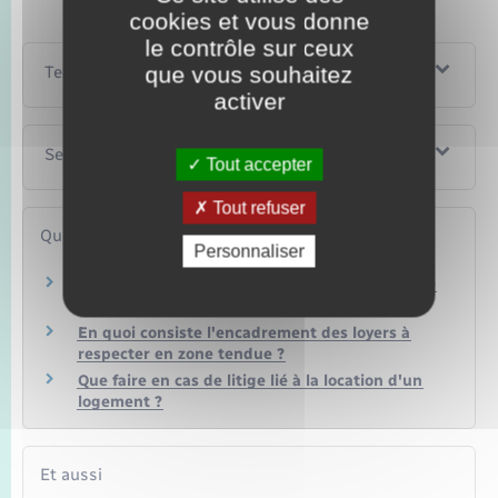
cookies et vous donne
le contrôle sur ceux
que vous souhaitez
Textes de référence
activer
Services en ligne et formulaires
Tout accepter
Tout refuser
Questions ? Réponses !
Personnaliser
Quel est le délai de prescription d'une dette de
loyer ?
En quoi consiste l'encadrement des loyers à
respecter en zone tendue ?
Que faire en cas de litige lié à la location d'un
logement ?
Et aussi