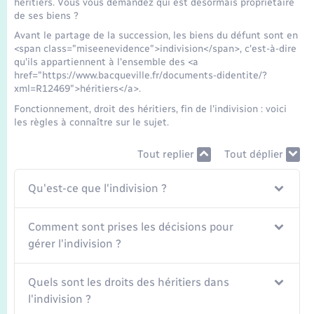
héritiers. Vous vous demandez qui est désormais propriétaire
Seniors
de ses biens ?
Avant le partage de la succession, les biens du défunt sont en
Transports
<span class="miseenevidence">indivision</span>, c'est-à-dire
qu'ils appartiennent à l'ensemble des <a
href="https://www.bacqueville.fr/documents-didentite/?
Voirie et espace public
xml=R12469">héritiers</a>.
Fonctionnement, droit des héritiers, fin de l'indivision : voici
les règles à connaître sur le sujet.
Tout replier
Tout déplier
Qu'est-ce que l'indivision ?
Comment sont prises les décisions pour
gérer l'indivision ?
Quels sont les droits des héritiers dans
l'indivision ?