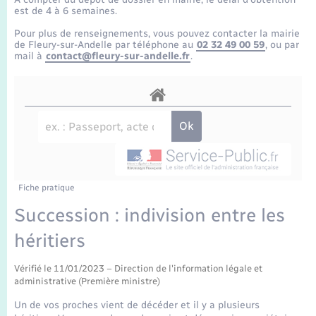
Enfants – Jeunes
Tourisme
Travaux - Autorisation d’occupation de l’espace
est de 4 à 6 semaines.
public
Transports scolaires
Pour plus de renseignements, vous pouvez contacter la mairie
Mariage – PACS
Compétences
Etat-civil - Papiers - Citoyenneté
de Fleury-sur-Andelle par téléphone au
02 32 49 00 59
, ou par
mail à
contact@fleury-sur-andelle.fr
.
Parrainage civil
Plan interactif
Logement - Urbanisme
Recensement
Présentation de la commune
Loisirs
Publications
Nouvel habitant
La Communauté de communes
Fiche pratique
Numérique
Succession : indivision entre les
héritiers
Organisation d’événement
Vérifié le 11/01/2023 – Direction de l'information légale et
Sécurité - Prévention
administrative (Première ministre)
Un de vos proches vient de décéder et il y a plusieurs