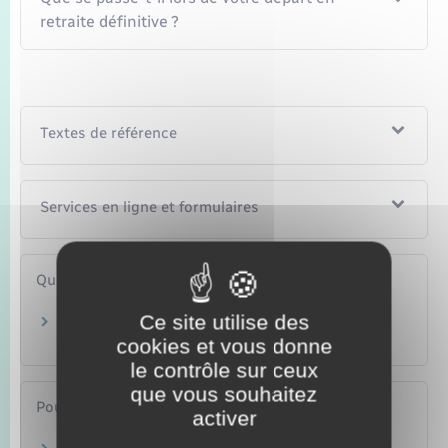
retraite définitive ?
Textes de référence
Services en ligne et formulaires
Questions ? Réponses !
Ce site utilise des
Comment faire sa demande de retraite
lorsqu'on est salarié ?
cookies et vous donne
le contrôle sur ceux
que vous souhaitez
Pour en savoir plus
activer