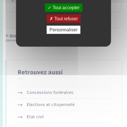
La retraite progressive
Caisse nationale d'assurance vieillesse
Tout accepter
Tout refuser
Personnaliser
©
Direction de l’information légale et administrative
comarquage developpé par
baseo.io
Retrouvez aussi
Concessions funéraires
Elections et citoyenneté
Etat civil