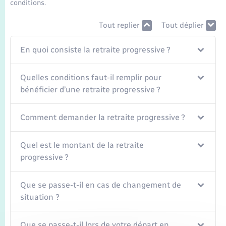
Seniors
conditions.
Tout replier
Tout déplier
Transports
En quoi consiste la retraite progressive ?
Voirie et espace public
Quelles conditions faut-il remplir pour
bénéficier d’une retraite progressive ?
Comment demander la retraite progressive ?
Quel est le montant de la retraite
progressive ?
Que se passe-t-il en cas de changement de
situation ?
Que se passe-t-il lors de votre départ en