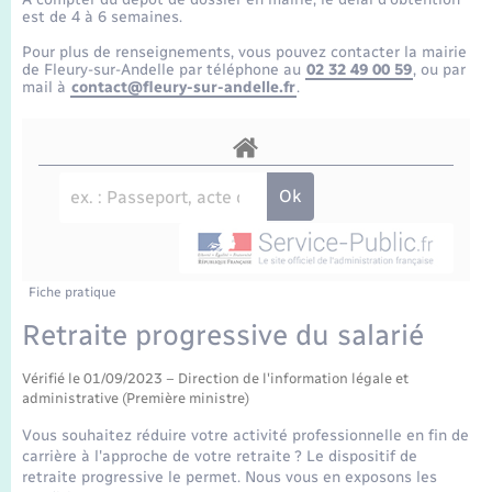
Enfants – Jeunes
Tourisme
Travaux - Autorisation d’occupation de l’espace
est de 4 à 6 semaines.
public
Transports scolaires
Pour plus de renseignements, vous pouvez contacter la mairie
Mariage – PACS
Compétences
Etat-civil - Papiers - Citoyenneté
de Fleury-sur-Andelle par téléphone au
02 32 49 00 59
, ou par
mail à
contact@fleury-sur-andelle.fr
.
Parrainage civil
Plan interactif
Logement - Urbanisme
Recensement
Présentation de la commune
Loisirs
Publications
Nouvel habitant
La Communauté de communes
Fiche pratique
Numérique
Retraite progressive du salarié
Organisation d’événement
Vérifié le 01/09/2023 – Direction de l'information légale et
administrative (Première ministre)
Sécurité - Prévention
Vous souhaitez réduire votre activité professionnelle en fin de
carrière à l'approche de votre retraite ? Le dispositif de
retraite progressive le permet. Nous vous en exposons les