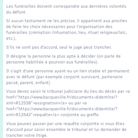
Seniors
Les funérailles doivent correspondre aux dernières volontés
du défunt.
Transports
Si aucun testament ne les précise, il appartient aux proches
de faire les choix nécessaires pour l'organisation des
funérailles (crémation /inhumation, lieu, rituel religieux/laïc,
Voirie et espace public
etc.),
S'ils ne sont pas d'accord, seul le juge peut trancher.
Il désigne la personne la plus apte à décider (on parle de
personne habilitée à pourvoir aux funérailles).
Il s'agit d'une personne ayant eu un lien stable et permanent
avec le défunt (par exemple conjoint survivant, partenaire
pacsé, parent, enfant).
Vous devez saisir le tribunal judiciaire du lieu du décès par <a
href="https://www.bacqueville.fr/documents-didentite/?
xml=R12538">assignation</a> ou par <a
href="https://www.bacqueville.fr/documents-didentite/?
xml=R12542">requête</a> conjointe au greffe.
Vous pouvez passer par une requête conjointe si vous êtes
d'accord pour saisir ensemble le tribunal et lui demander de
trancher votre litige.