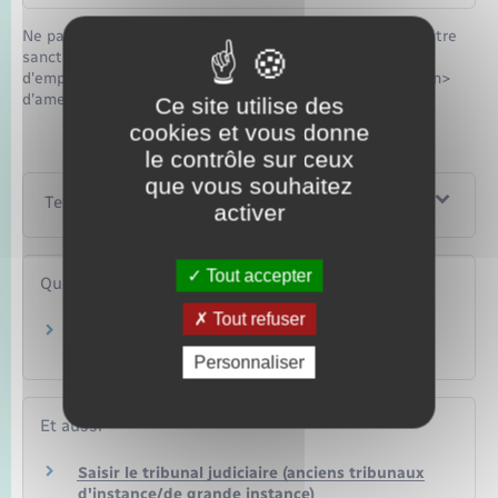
Ne pas respecter les dernières volontés du défunt peut être
sanctionné d'une peine pouvant aller jusqu'à 6 mois
d'emprisonnement et<span class="valeur"> 7 500 €</span>
d'amende.
Ce site utilise des
cookies et vous donne
le contrôle sur ceux
que vous souhaitez
Textes de référence
activer
Tout accepter
Questions ? Réponses !
Tout refuser
Comment transmettre une sépulture
familiale ?
Personnaliser
Et aussi
Saisir le tribunal judiciaire (anciens tribunaux
d'instance/de grande instance)