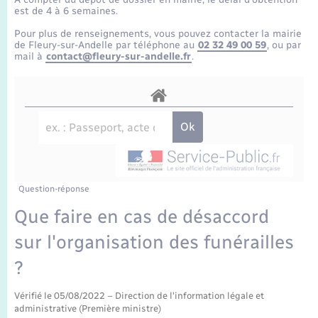
Enfants – Jeunes
Tourisme
Travaux - Autorisation d’occupation de l’espace
est de 4 à 6 semaines.
public
Transports scolaires
Pour plus de renseignements, vous pouvez contacter la mairie
Mariage – PACS
Compétences
Etat-civil - Papiers - Citoyenneté
de Fleury-sur-Andelle par téléphone au
02 32 49 00 59
, ou par
mail à
contact@fleury-sur-andelle.fr
.
Parrainage civil
Plan interactif
Logement - Urbanisme
Recensement
Présentation de la commune
Loisirs
Publications
Nouvel habitant
La Communauté de communes
Question-réponse
Numérique
Que faire en cas de désaccord
sur l'organisation des funérailles
Organisation d’événement
?
Sécurité - Prévention
Vérifié le 05/08/2022 – Direction de l'information légale et
administrative (Première ministre)