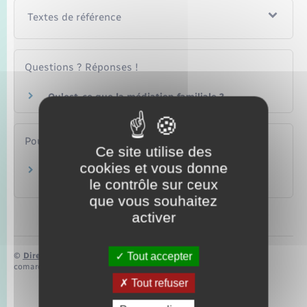
Textes de référence
Questions ? Réponses !
Qu'est-ce que la médiation familiale ?
Pour en savoir plus
Ce site utilise des
cookies et vous donne
Juge des enfants
le contrôle sur ceux
Vie-publique.fr
que vous souhaitez
activer
Tout accepter
©
Direction de l’information légale et administrative
comarquage developpé par
baseo.io
Tout refuser