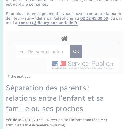
Enfants – Jeunes
Tourisme
Travaux - Autorisation d’occupation de l’espace
est de 4 à 6 semaines.
public
Transports scolaires
Pour plus de renseignements, vous pouvez contacter la mairie
Mariage – PACS
Compétences
Etat-civil - Papiers - Citoyenneté
de Fleury-sur-Andelle par téléphone au
02 32 49 00 59
, ou par
mail à
contact@fleury-sur-andelle.fr
.
Parrainage civil
Plan interactif
Logement - Urbanisme
Recensement
Présentation de la commune
Loisirs
Publications
Nouvel habitant
La Communauté de communes
Fiche pratique
Numérique
Séparation des parents :
relations entre l'enfant et sa
Organisation d’événement
famille ou ses proches
Sécurité - Prévention
Vérifié le 01/01/2023 – Direction de l'information légale et
administrative (Première ministre)