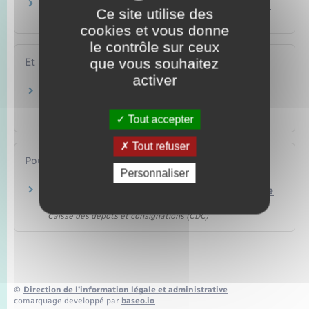
Qu'est-ce qu'un bail de sortie progressive de la
Ce site utilise des
loi de 1948 ?
cookies et vous donne
le contrôle sur ceux
que vous souhaitez
Et aussi
activer
Loyer sous-évalué d'un logement : hausse au
renouvellement du bail
Logement
Tout accepter
Tout refuser
Pour en savoir plus
Personnaliser
Consignez votre loyer en cas de litige avec votre
propriétaire
Caisse des dépôts et consignations (CDC)
©
Direction de l’information légale et administrative
comarquage developpé par
baseo.io