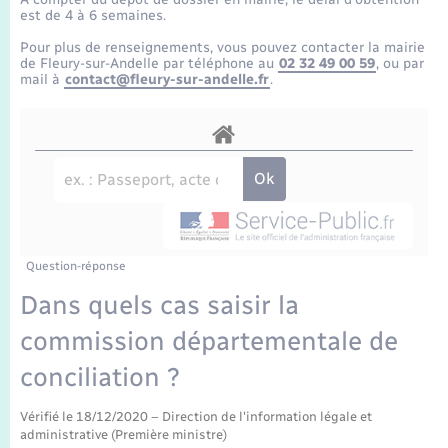
Enfants – Jeunes
Tourisme
Travaux - Autorisation d’occupation de l’espace
est de 4 à 6 semaines.
public
Transports scolaires
Pour plus de renseignements, vous pouvez contacter la mairie
Mariage – PACS
Compétences
Etat-civil - Papiers - Citoyenneté
de Fleury-sur-Andelle par téléphone au
02 32 49 00 59
, ou par
mail à
contact@fleury-sur-andelle.fr
.
Parrainage civil
Plan interactif
Logement - Urbanisme
Recensement
Présentation de la commune
Loisirs
Publications
Nouvel habitant
La Communauté de communes
Question-réponse
Numérique
Dans quels cas saisir la
commission départementale de
Organisation d’événement
conciliation ?
Sécurité - Prévention
Vérifié le 18/12/2020 – Direction de l'information légale et
administrative (Première ministre)