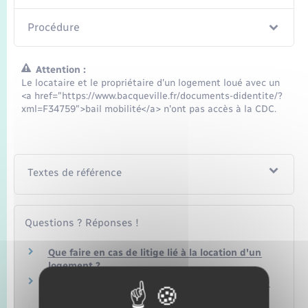
Procédure
Attention :
Le locataire et le propriétaire d'un logement loué avec un
<a href="https://www.bacqueville.fr/documents-didentite/?
xml=F34759">bail mobilité</a> n'ont pas accès à la CDC.
Textes de référence
Questions ? Réponses !
Que faire en cas de litige lié à la location d'un
logement ?
Quel est le délai de prescription d'une dette de
loyer ?