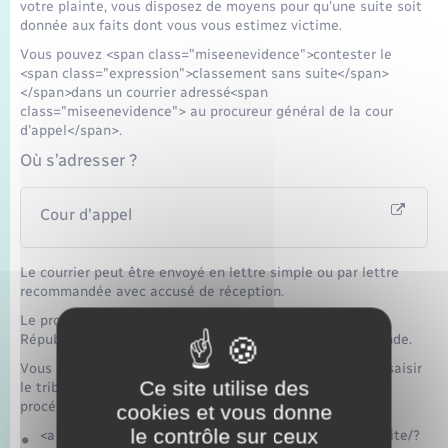
votre plainte, vous disposez de moyens pour qu'une suite soit
donnée aux faits dont vous vous estimez victime.
Vous pouvez <span class="miseenevidence">contester le
<span class="expression">classement sans suite</span>
</span>dans un courrier adressé<span
class="miseenevidence"> au procureur général de la cour
d'appel</span>.
Où s’adresser ?
Cour d'appel
Le courrier peut être envoyé en lettre simple ou par lettre
recommandée avec accusé de réception.
Le procureur général peut ordonner au procureur de la
République d'engager des poursuites ou rejeter la demande.
Vous pouvez également <span class="miseenevidence">saisir
Ce site utilise des
le tribunal directement</span>, en utilisant une des 3
procédures suivantes :
cookies et vous donne
le contrôle sur ceux
<a href="https://www.bacqueville.fr/documents-didentite/?