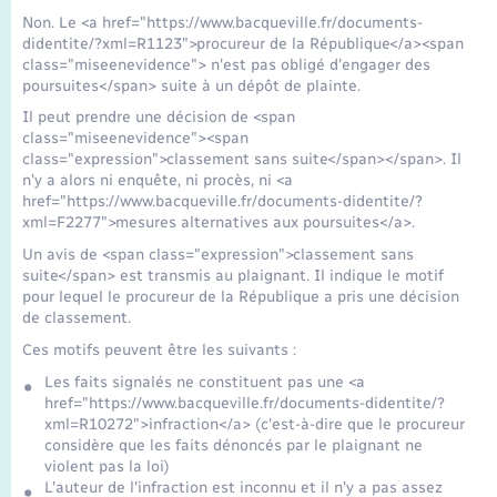
Seniors
Non. Le <a href="https://www.bacqueville.fr/documents-
didentite/?xml=R1123">procureur de la République</a><span
class="miseenevidence"> n'est pas obligé d'engager des
Transports
poursuites</span> suite à un dépôt de plainte.
Il peut prendre une décision de <span
Voirie et espace public
class="miseenevidence"><span
class="expression">classement sans suite</span></span>. Il
n'y a alors ni enquête, ni procès, ni <a
href="https://www.bacqueville.fr/documents-didentite/?
xml=F2277">mesures alternatives aux poursuites</a>.
Un avis de <span class="expression">classement sans
suite</span> est transmis au plaignant. Il indique le motif
pour lequel le procureur de la République a pris une décision
de classement.
Ces motifs peuvent être les suivants :
Les faits signalés ne constituent pas une <a
href="https://www.bacqueville.fr/documents-didentite/?
xml=R10272">infraction</a> (c'est-à-dire que le procureur
considère que les faits dénoncés par le plaignant ne
violent pas la loi)
L'auteur de l'infraction est inconnu et il n'y a pas assez