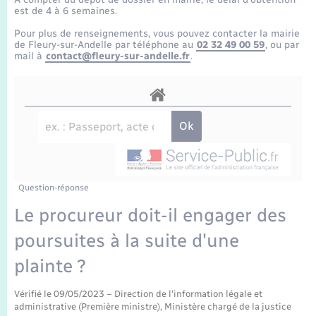
Enfants – Jeunes
Tourisme
Travaux - Autorisation d’occupation de l’espace
est de 4 à 6 semaines.
public
Transports scolaires
Pour plus de renseignements, vous pouvez contacter la mairie
Mariage – PACS
Compétences
Etat-civil - Papiers - Citoyenneté
de Fleury-sur-Andelle par téléphone au
02 32 49 00 59
, ou par
mail à
contact@fleury-sur-andelle.fr
.
Parrainage civil
Plan interactif
Logement - Urbanisme
Recensement
Présentation de la commune
Loisirs
Publications
Nouvel habitant
La Communauté de communes
Question-réponse
Numérique
Le procureur doit-il engager des
poursuites à la suite d'une
Organisation d’événement
plainte ?
Sécurité - Prévention
Vérifié le 09/05/2023 – Direction de l'information légale et
administrative (Première ministre), Ministère chargé de la justice