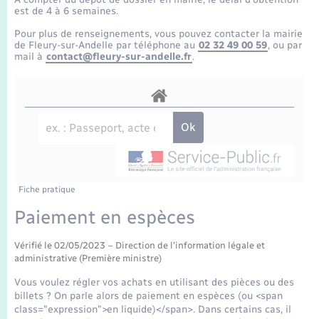
Enfants – Jeunes
Tourisme
Travaux - Autorisation d’occupation de l’espace
est de 4 à 6 semaines.
public
Transports scolaires
Pour plus de renseignements, vous pouvez contacter la mairie
Mariage – PACS
Compétences
Etat-civil - Papiers - Citoyenneté
de Fleury-sur-Andelle par téléphone au
02 32 49 00 59
, ou par
mail à
contact@fleury-sur-andelle.fr
.
Parrainage civil
Plan interactif
Logement - Urbanisme
Recensement
Présentation de la commune
Loisirs
Publications
Nouvel habitant
La Communauté de communes
Fiche pratique
Numérique
Paiement en espèces
Organisation d’événement
Vérifié le 02/05/2023 – Direction de l'information légale et
administrative (Première ministre)
Sécurité - Prévention
Vous voulez régler vos achats en utilisant des pièces ou des
billets ? On parle alors de paiement en espèces (ou <span
class="expression">en liquide)</span>. Dans certains cas, il