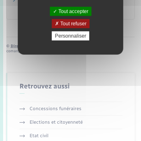
Payer en espèces : les pièces et les billets de
banque
Tout accepter
Institut national de la consommation (INC)
Tout refuser
Personnaliser
©
Direction de l’information légale et administrative
comarquage developpé par
baseo.io
Retrouvez aussi
Concessions funéraires
Elections et citoyenneté
Etat civil