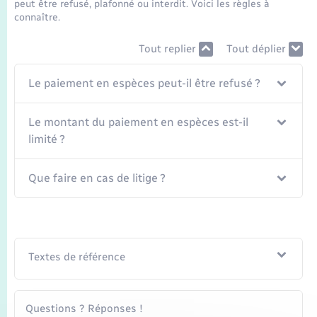
Seniors
peut être refusé, plafonné ou interdit. Voici les règles à
connaître.
Transports
Tout replier
Tout déplier
Le paiement en espèces peut-il être refusé ?
Voirie et espace public
Le montant du paiement en espèces est-il
limité ?
Que faire en cas de litige ?
Textes de référence
Questions ? Réponses !