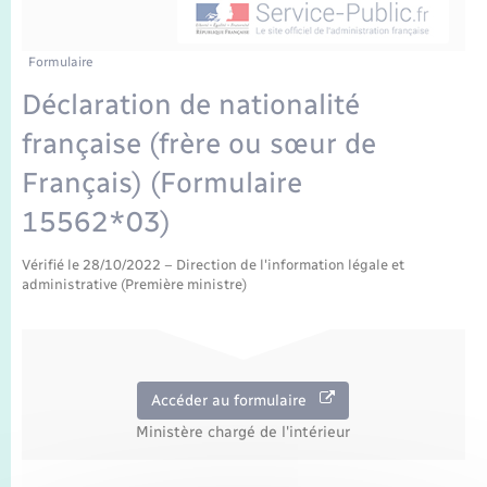
Enfants – Jeunes
Tourisme
Travaux - Autorisation d’occupation de l’espace
public
Transports scolaires
Mariage – PACS
Compétences
Etat-civil - Papiers - Citoyenneté
Formulaire
Déclaration de nationalité
Parrainage civil
Plan interactif
Logement - Urbanisme
française (frère ou sœur de
Recensement
Présentation de la commune
Français) (Formulaire
Loisirs
15562*03)
Publications
Nouvel habitant
Vérifié le 28/10/2022 – Direction de l'information légale et
La Communauté de communes
administrative (Première ministre)
Numérique
Organisation d’événement
Accéder au formulaire
Sécurité - Prévention
Ministère chargé de l'intérieur