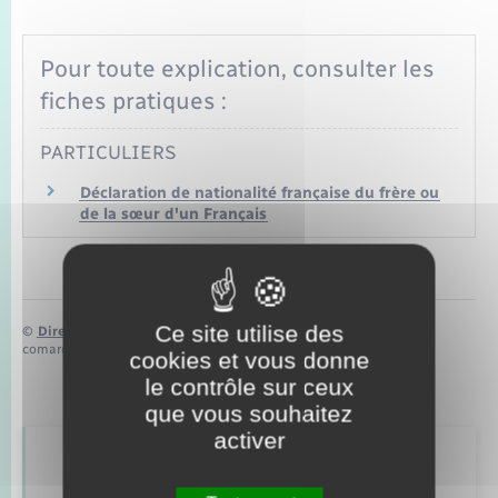
Seniors
Pour toute explication, consulter les
Transports
fiches pratiques :
Voirie et espace public
PARTICULIERS
Déclaration de nationalité française du frère ou
de la sœur d'un Français
Ce site utilise des
©
Direction de l’information légale et administrative
comarquage developpé par
baseo.io
cookies et vous donne
le contrôle sur ceux
que vous souhaitez
activer
Retrouvez aussi