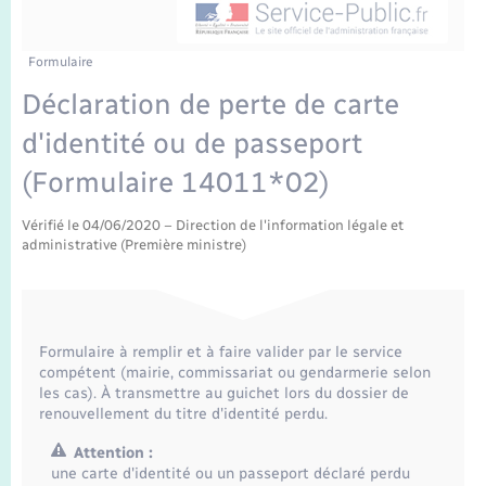
Enfants – Jeunes
Tourisme
Travaux - Autorisation d’occupation de l’espace
public
Transports scolaires
Mariage – PACS
Compétences
Etat-civil - Papiers - Citoyenneté
Formulaire
Déclaration de perte de carte
Parrainage civil
Plan interactif
Logement - Urbanisme
d'identité ou de passeport
Recensement
Présentation de la commune
(Formulaire 14011*02)
Loisirs
Publications
Vérifié le 04/06/2020 – Direction de l'information légale et
administrative (Première ministre)
Nouvel habitant
La Communauté de communes
Numérique
Formulaire à remplir et à faire valider par le service
Organisation d’événement
compétent (mairie, commissariat ou gendarmerie selon
les cas). À transmettre au guichet lors du dossier de
renouvellement du titre d'identité perdu.
Sécurité - Prévention
Attention :
une carte d'identité ou un passeport déclaré perdu