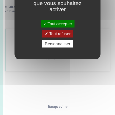
que vous souhaitez
©
Direction de l’information légale et administrative
activer
comarquage developpé par
baseo.io
Tout accepter
Tout refuser
Retrouvez aussi
Personnaliser
Déclarer à l’état civil
Bacqueville