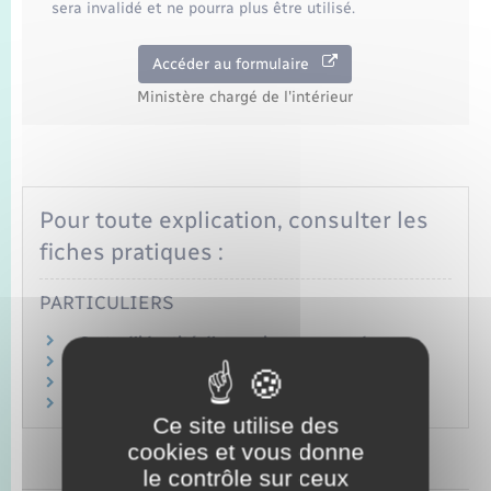
Seniors
sera invalidé et ne pourra plus être utilisé.
Accéder au formulaire
Transports
Ministère chargé de l'intérieur
Voirie et espace public
Pour toute explication, consulter les
fiches pratiques :
PARTICULIERS
Carte d'identité d'un majeur : en cas de perte
Carte d'identité d'un mineur : en cas de perte
Passeport d'un majeur : en cas de perte
Passeport d'un mineur : en cas de perte
Ce site utilise des
cookies et vous donne
le contrôle sur ceux