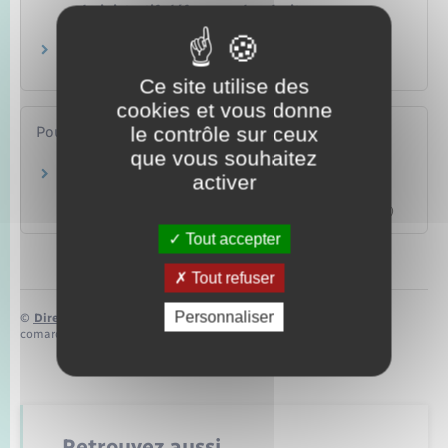
administratif, défenseur des droits
Papiers – Citoyenneté – Élections
Agir en justice contre l'administration
Papiers – Citoyenneté – Élections
Ce site utilise des
cookies et vous donne
le contrôle sur ceux
Pour en savoir plus
que vous souhaitez
Communication d'un document administratif
activer
Commission d'accès aux documents administratifs (Cada)
Tout accepter
Tout refuser
Personnaliser
©
Direction de l’information légale et administrative
comarquage developpé par
baseo.io
Retrouvez aussi