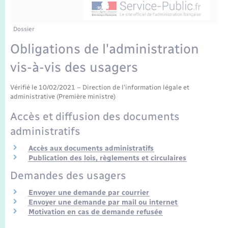
Enfants – Jeunes
Tourisme
Travaux - Autorisation d’occupation de l’espace
public
Transports scolaires
Mariage – PACS
Compétences
Etat-civil - Papiers - Citoyenneté
Dossier
Obligations de l'administration
Parrainage civil
Plan interactif
Logement - Urbanisme
vis-à-vis des usagers
Recensement
Présentation de la commune
Loisirs
Vérifié le 10/02/2021 – Direction de l'information légale et
administrative (Première ministre)
Publications
Accès et diffusion des documents
Nouvel habitant
administratifs
La Communauté de communes
Numérique
Accès aux documents administratifs
Publication des lois, règlements et circulaires
Organisation d’événement
Demandes des usagers
Envoyer une demande par courrier
Sécurité - Prévention
Envoyer une demande par mail ou internet
Motivation en cas de demande refusée