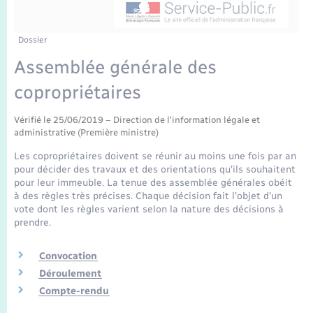
Enfants – Jeunes
Tourisme
Travaux - Autorisation d’occupation de l’espace
public
Transports scolaires
Mariage – PACS
Compétences
Etat-civil - Papiers - Citoyenneté
Dossier
Assemblée générale des
Parrainage civil
Plan interactif
Logement - Urbanisme
copropriétaires
Recensement
Présentation de la commune
Loisirs
Vérifié le 25/06/2019 – Direction de l'information légale et
administrative (Première ministre)
Publications
Les copropriétaires doivent se réunir au moins une fois par an
Nouvel habitant
pour décider des travaux et des orientations qu'ils souhaitent
La Communauté de communes
pour leur immeuble. La tenue des assemblée générales obéit
à des règles très précises. Chaque décision fait l'objet d'un
Numérique
vote dont les règles varient selon la nature des décisions à
prendre.
Organisation d’événement
Convocation
Déroulement
Sécurité - Prévention
Compte-rendu