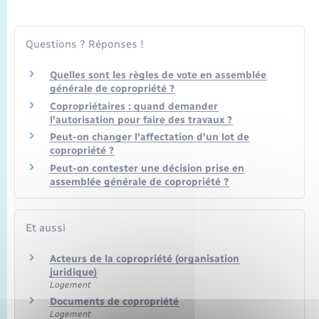
Seniors
Transports
Questions ? Réponses !
Quelles sont les règles de vote en assemblée
Voirie et espace public
générale de copropriété ?
Copropriétaires : quand demander
l'autorisation pour faire des travaux ?
Peut-on changer l'affectation d'un lot de
copropriété ?
Peut-on contester une décision prise en
assemblée générale de copropriété ?
Et aussi
Acteurs de la copropriété (organisation
juridique)
Logement
Documents de copropriété
Logement