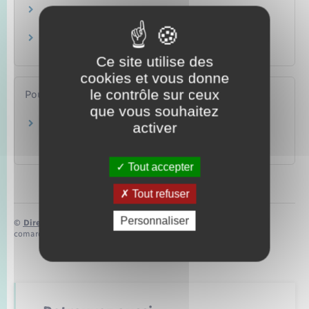
Budget et charges de copropriété
Logement
Copropriété en difficulté
Logement
Ce site utilise des
cookies et vous donne
le contrôle sur ceux
Pour en savoir plus
que vous souhaitez
Dossier relatif à l'assemblée générale des
activer
copropriétaires
Agence nationale pour l'information sur le logement (Anil)
Tout accepter
Tout refuser
Personnaliser
©
Direction de l’information légale et administrative
comarquage developpé par
baseo.io