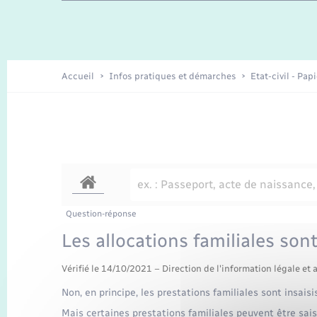
Travaux - Autorisation d’occupation
Enfants – Jeunes
de l’espace public
Recensement
Présentation de la commune
Accueil
Infos pratiques et démarches
Etat-civil - Pap
Loisirs
Organisation d’événement
Transports
Question-réponse
Les allocations familiales sont
Vérifié le 14/10/2021 – Direction de l'information légale et 
Non, en principe, les prestations familiales sont insaisi
Mais certaines prestations familiales peuvent être sai