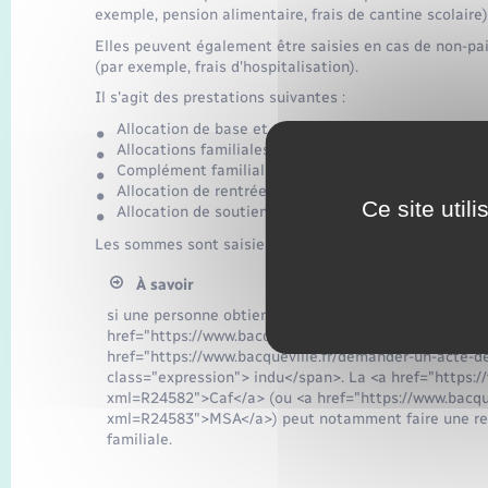
exemple, pension alimentaire, frais de cantine scolaire)
Elles peuvent également être saisies en cas de non-pa
(par exemple, frais d'hospitalisation).
Il s'agit des prestations suivantes :
Allocation de base et prestation partagée d'éducati
Allocations familiales
Complément familial
Allocation de rentrée scolaire (ARS)
Ce site util
Allocation de soutien familial (ASF)
Les sommes sont saisies dans la limite d'un montant men
À savoir
si une personne obtient une prestation familiale après
href="https://www.bacqueville.fr/demander-un-acte-d
href="https://www.bacqueville.fr/demander-un-acte-
class="expression"> indu</span>. La <a href="https:/
xml=R24582">Caf</a> (ou <a href="https://www.bacque
xml=R24583">MSA</a>) peut notamment faire une rete
familiale.