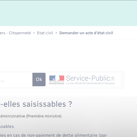
Etat-civil - Papiers -
Citoyenneté
Publications
iers - Citoyenneté
Etat civil
Demander un acte d’état civil
Nouvel habitant
Sécurité - Prévention
Voirie et espace public
-elles saisissables ?
administrative (Première ministre)
ssables.
sies en cas de non-paiement de dette alimentaire (par