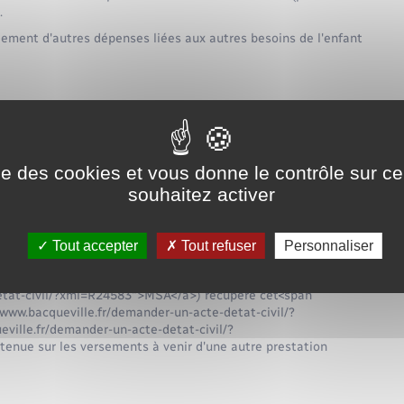
.
iement d'autres dépenses liées aux autres besoins de l'enfant
on de l'enfant
ise des cookies et vous donne le contrôle sur 
souhaitez activer
suel fixé selon les revenus et les charges de la famille.
Tout accepter
Tout refuser
Personnaliser
 avoir fraudé ou fait une fausse déclaration, la <a
etat-civil/?xml=R24582">Caf</a> ou la <a
detat-civil/?xml=R24583">MSA</a>) récupère cet<span
/www.bacqueville.fr/demander-un-acte-detat-civil/?
ville.fr/demander-un-acte-detat-civil/?
nue sur les versements à venir d'une autre prestation