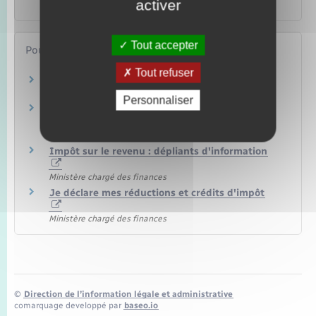
activer
Argent – Impôts – Consommation
Tout accepter
Pour en savoir plus
Tout refuser
Site des impôts
Ministère chargé des finances
Personnaliser
Brochure pratique 2023 – Déclaration des
revenus de 2022
Ministère chargé des finances
Impôt sur le revenu : dépliants d'information
Ministère chargé des finances
Je déclare mes réductions et crédits d'impôt
Ministère chargé des finances
©
Direction de l’information légale et administrative
comarquage developpé par
baseo.io