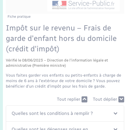
Enfants – Jeunes
Tourisme
Travaux - Autorisation d’occupation de l’espace
public
Transports scolaires
Mariage – PACS
Compétences
Etat-civil - Papiers - Citoyenneté
Fiche pratique
Impôt sur le revenu – Frais de
Parrainage civil
Plan interactif
Logement - Urbanisme
garde d'enfant hors du domicile
Recensement
Présentation de la commune
(crédit d'impôt)
Loisirs
Publications
Vérifié le 08/06/2023 – Direction de l'information légale et
administrative (Première ministre)
Nouvel habitant
Vous faites garder vos enfants ou petits-enfants à charge de
La Communauté de communes
moins de 6 ans à l'extérieur de votre domicile ? Vous pouvez
Numérique
bénéficier d'un crédit d'impôt pour les frais de garde.
Organisation d’événement
Tout replier
Tout déplier
Quelles sont les conditions à remplir ?
Sécurité - Prévention
Quelles sont les dépenses prises en