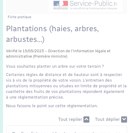
Enfants – Jeunes
Tourisme
Travaux - Autorisation d’occupation de l’espace
public
Transports scolaires
Mariage – PACS
Compétences
Etat-civil - Papiers - Citoyenneté
Fiche pratique
Plantations (haies, arbres,
Parrainage civil
Plan interactif
Logement - Urbanisme
arbustes…)
Recensement
Présentation de la commune
Loisirs
Vérifié le 15/05/2023 – Direction de l'information légale et
administrative (Première ministre)
Publications
Vous souhaitez planter un arbre sur votre terrain ?
Nouvel habitant
Certaines règles de distance et de hauteur sont à respecter
La Communauté de communes
vis à vis de la propriété de votre voisin. L'entretien des
Numérique
plantations mitoyennes ou situées en limite de propriété et la
cueillette des fruits de vos plantations répondent également
à une réglementation précise.
Organisation d’événement
Nous faisons le point sur cette réglementation.
Sécurité - Prévention
Tout replier
Tout déplier