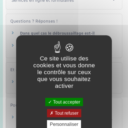
Services en ligne et formulaires
Questions ? Réponses !
Dans quel cas le débroussaillage est-il
obligatoire ?
Que faire en présence d'un terrain non
entretenu (en friche ou avec gravats) ?
Ce site utilise des
cookies et vous donne
Et aussi
le contrôle sur ceux
que vous souhaitez
Conciliateur de justice
activer
Justice
Tout accepter
Pour en savoir plus
Tout refuser
Les règles applicables aux arbres, aux arbustes
et aux arbrisseaux
Personnaliser