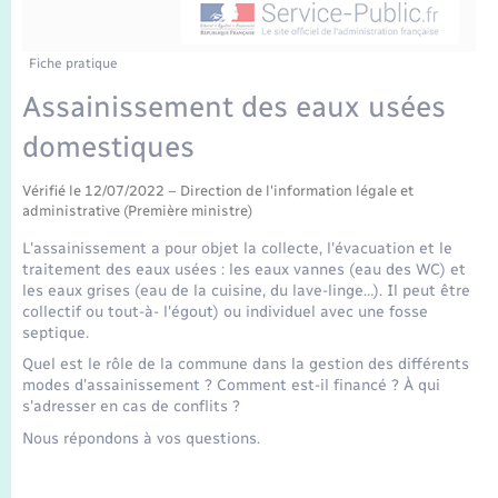
Enfants – Jeunes
Tourisme
Travaux - Autorisation d’occupation de l’espace
public
Transports scolaires
Mariage – PACS
Compétences
Etat-civil - Papiers - Citoyenneté
Fiche pratique
Assainissement des eaux usées
Parrainage civil
Plan interactif
Logement - Urbanisme
domestiques
Recensement
Présentation de la commune
Loisirs
Vérifié le 12/07/2022 – Direction de l'information légale et
administrative (Première ministre)
Publications
L'assainissement a pour objet la collecte, l'évacuation et le
Nouvel habitant
traitement des eaux usées : les eaux vannes (eau des WC) et
La Communauté de communes
les eaux grises (eau de la cuisine, du lave-linge…). Il peut être
collectif ou tout-à- l'égout) ou individuel avec une fosse
Numérique
septique.
Quel est le rôle de la commune dans la gestion des différents
Organisation d’événement
modes d’assainissement ? Comment est-il financé ? À qui
s'adresser en cas de conflits ?
Sécurité - Prévention
Nous répondons à vos questions.