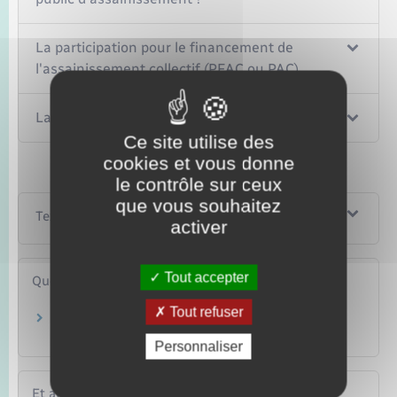
La participation pour le financement de
l'assainissement collectif (PFAC ou PAC)
La redevance d'assainissement collectif
Ce site utilise des
cookies et vous donne
le contrôle sur ceux
que vous souhaitez
Textes de référence
activer
Tout accepter
Questions ? Réponses !
Tout refuser
Quelles démarches effectuer pour construire
un puits dans son jardin ?
Personnaliser
Et aussi