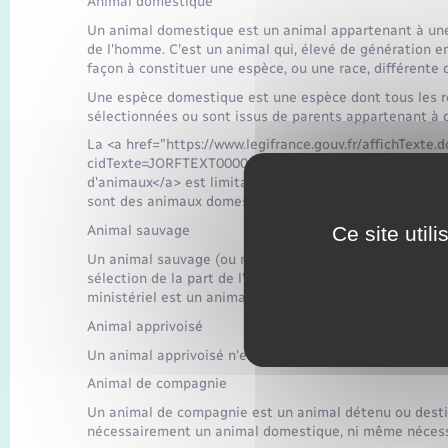
Animal domestique
Un animal domestique est un animal appartenant à une 
de l'homme. C'est un animal qui, élevé de génération e
façon à constituer une espèce, ou une race, différente d
Une espèce domestique est une espèce dont tous les r
sélectionnées ou sont issus de parents appartenant à 
La <a href="https://www.legifrance.gouv.fr/affichTexte.d
cidTexte=JORFTEXT000000789087#JORFARTI0000022545
d'animaux</a> est limitativement fixée par arrêté minist
sont des animaux domestiques mais aussi les porcs, les 
Ce site util
Animal sauvage
Un animal sauvage (ou non domestique) est un animal a
sélection de la part de l'homme. Tout animal ne figura
ministériel est un animal sauvage.
Animal apprivoisé
Un animal apprivoisé n'est pas nécessairement un anim
Animal de compagnie
Un animal de compagnie est un animal détenu ou desti
nécessairement un animal domestique, ni même nécess