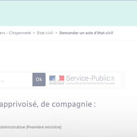
Etat-civil - Papiers -
Citoyenneté
Publications
iers - Citoyenneté
Etat civil
Demander un acte d’état civil
Nouvel habitant
Sécurité - Prévention
Voirie et espace public
apprivoisé, de compagnie :
administrative (Première ministre)