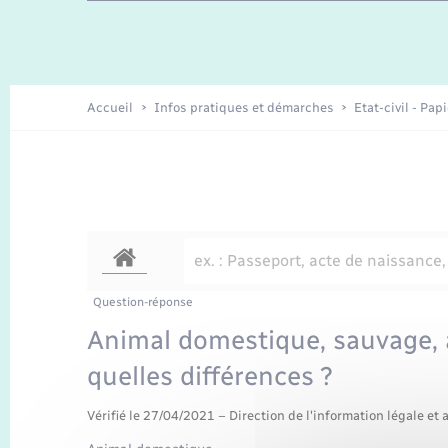
Travaux - Autorisation d’occupation
Enfants – Jeunes
de l’espace public
Recensement
Présentation de la commune
Accueil
Infos pratiques et démarches
Etat-civil - Pap
Loisirs
Organisation d’événement
Transports
Question-réponse
Animal domestique, sauvage, 
quelles différences ?
Vérifié le 27/04/2021 – Direction de l'information légale et 