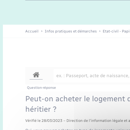
Travaux - Autorisation d’occupation
Enfants – Jeunes
de l’espace public
Recensement
Présentation de la commune
Accueil
Infos pratiques et démarches
Etat-civil - Pap
Loisirs
Organisation d’événement
Transports
Question-réponse
Peut-on acheter le logement 
héritier ?
Vérifié le 28/03/2023 – Direction de l'information légale et 