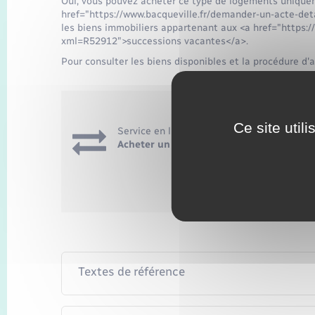
Oui, vous pouvez acheter ce type de logements unique
href="https://www.bacqueville.fr/demander-un-acte-de
les biens immobiliers appartenant aux <a href="https:/
xml=R52912">successions vacantes</a>.
Pour consulter les biens disponibles et la procédure d'
Ce site util
Service en ligne
Acheter un bien immobilier vendu par l
Accéder au 
Ministère 
Textes de référence