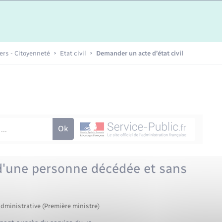
Etat-civil - Papiers -
Citoyenneté
Publications
iers - Citoyenneté
Etat civil
Demander un acte d’état civil
Nouvel habitant
Sécurité - Prévention
Voirie et espace public
d'une personne décédée et sans
administrative (Première ministre)