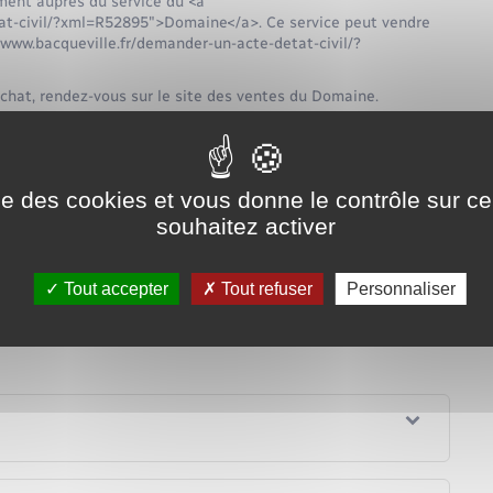
ment auprès du service du <a
tat-civil/?xml=R52895">Domaine</a>. Ce service peut vendre
/www.bacqueville.fr/demander-un-acte-detat-civil/?
achat, rendez-vous sur le site des ventes du Domaine.
ise des cookies et vous donne le contrôle sur 
souhaitez activer
e Domaine
service en ligne
Tout accepter
Tout refuser
Personnaliser
chargé des finances