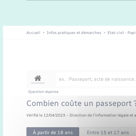
Travaux - Autorisation d’occupation
Enfants – Jeunes
de l’espace public
Recensement
Présentation de la commune
Accueil
Infos pratiques et démarches
Etat-civil - Pap
Loisirs
Organisation d’événement
Transports
Question-réponse
Combien coûte un passeport 
Vérifié le 12/04/2023 – Direction de l'information légale et 
À partir de 18 ans
Entre 15 et 17 ans