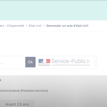
Etat-civil - Papiers -
Citoyenneté
Publications
iers - Citoyenneté
Etat civil
Demander un acte d’état civil
Nouvel habitant
Sécurité - Prévention
Voirie et espace public
?
administrative (Première ministre)
Avant 15 ans