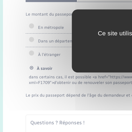
Le montant du passeport d'une personne majeure dépe
En métropole
Ce site util
Dans un département d'outre-mer
À l'étranger
À savoir
dans certains cas, il est possible <a href="https://ww
xml=F1709">d'obtenir ou de renouveler son passeport
Le prix du passeport dépend de l'âge du demandeur et 
Questions ? Réponses !