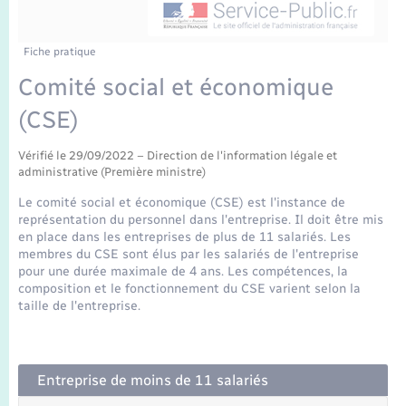
Enfants – Jeunes
Tourisme
Travaux - Autorisation d’occupation de l’espace
public
Transports scolaires
Mariage – PACS
Compétences
Etat-civil - Papiers - Citoyenneté
Fiche pratique
Comité social et économique
Parrainage civil
Plan interactif
Logement - Urbanisme
(CSE)
Recensement
Présentation de la commune
Loisirs
Vérifié le 29/09/2022 – Direction de l'information légale et
administrative (Première ministre)
Publications
Le comité social et économique (CSE) est l'instance de
Nouvel habitant
représentation du personnel dans l'entreprise. Il doit être mis
La Communauté de communes
en place dans les entreprises de plus de 11 salariés. Les
membres du CSE sont élus par les salariés de l'entreprise
Numérique
pour une durée maximale de 4 ans. Les compétences, la
composition et le fonctionnement du CSE varient selon la
taille de l'entreprise.
Organisation d’événement
Sécurité - Prévention
Entreprise de moins de 11 salariés