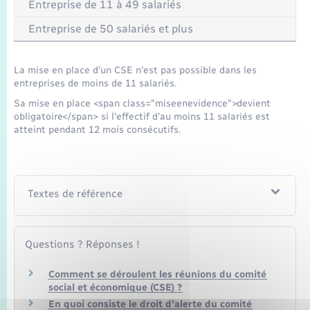
Seniors
Entreprise de 11 à 49 salariés
Entreprise de 50 salariés et plus
Transports
La mise en place d'un CSE n'est pas possible dans les
Voirie et espace public
entreprises de moins de 11 salariés.
Sa mise en place <span class="miseenevidence">devient
obligatoire</span> si l'effectif d'au moins 11 salariés est
atteint pendant 12 mois consécutifs.
Textes de référence
Questions ? Réponses !
Comment se déroulent les réunions du comité
social et économique (CSE) ?
En quoi consiste le droit d'alerte du comité