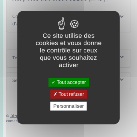
Comment renouveler la carte européenne
d'assurance maladie (CEAM) ?
Ce site utilise des
cookies et vous donne
le contrôle sur ceux
que vous souhaitez
Textes de référence
activer
Services en ligne et formulaires
Tout accepter
Tout refuser
Personnaliser
©
Direction de l’information légale et administrative
comarquage developpé par
baseo.io