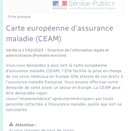
Enfants – Jeunes
Tourisme
Travaux - Autorisation d’occupation de l’espace
public
Transports scolaires
Mariage – PACS
Compétences
Etat-civil - Papiers - Citoyenneté
Fiche pratique
Carte européenne d'assurance
Parrainage civil
Plan interactif
Logement - Urbanisme
maladie (CEAM)
Recensement
Présentation de la commune
Loisirs
Vérifié le 17/02/2023 – Direction de l'information légale et
administrative (Première ministre)
Publications
Vous vous demandez à quoi sert la carte européenne
Nouvel habitant
d'assurance maladie (CEAM) ? Elle facilite la prise en charge
La Communauté de communes
de vos soins médicaux en Europe. Elle atteste de vos droits à
l'assurance maladie française. Vous pouvez effectuer votre
Numérique
demande de carte avant un séjour en Europe. La CEAM peut
être demandée <span
class="miseenevidence">gratuitement</span> par toute
Organisation d’événement
personne rattachée à l'Assurance maladie, quelle que soit sa
nationalité.
Sécurité - Prévention
Attention :
Si vous changez de pays de <span