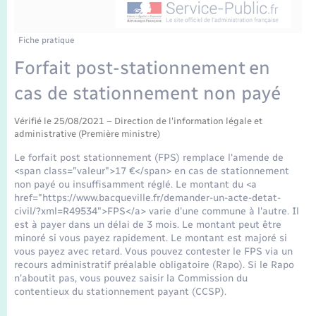
Enfants – Jeunes
Tourisme
Travaux - Autorisation d’occupation de l’espace
public
Transports scolaires
Mariage – PACS
Compétences
Etat-civil - Papiers - Citoyenneté
Fiche pratique
Forfait post-stationnement en
Parrainage civil
Plan interactif
Logement - Urbanisme
cas de stationnement non payé
Recensement
Présentation de la commune
Loisirs
Vérifié le 25/08/2021 – Direction de l'information légale et
administrative (Première ministre)
Publications
Le forfait post stationnement (FPS) remplace l'amende de
Nouvel habitant
<span class="valeur">17 €</span> en cas de stationnement
La Communauté de communes
non payé ou insuffisamment réglé. Le montant du <a
href="https://www.bacqueville.fr/demander-un-acte-detat-
Numérique
civil/?xml=R49534">FPS</a> varie d'une commune à l'autre. Il
est à payer dans un délai de 3 mois. Le montant peut être
minoré si vous payez rapidement. Le montant est majoré si
Organisation d’événement
vous payez avec retard. Vous pouvez contester le FPS via un
recours administratif préalable obligatoire (Rapo). Si le Rapo
n'aboutit pas, vous pouvez saisir la Commission du
Sécurité - Prévention
contentieux du stationnement payant (CCSP).