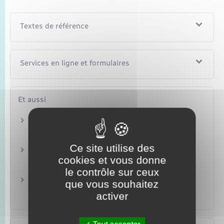
Textes de référence
Services en ligne et formulaires
Et aussi
Amende pour stationnement interdit (abusif,
gênant, très gênant, dangereux)
Transports – Mobilité
Ce site utilise des
Recours gracieux, hiérarchique, obligatoire
cookies et vous donne
(Rapo)
Papiers – Citoyenneté – Élections
le contrôle sur ceux
Carte grise : immatriculer un véhicule
que vous souhaitez
d'occasion
activer
Transports – Mobilité