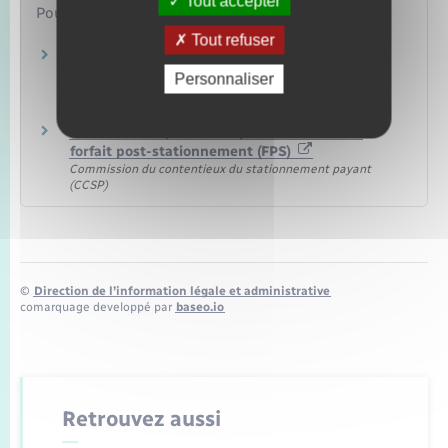
Tout accepter
Pour en savoir plus
Tout refuser
Site de la Commission du contentieux du
stationnement payant (CCSP)
Personnaliser
Commission du contentieux du stationnement payant
(CCSP)
Schéma de la procédure pour contester un
forfait post-stationnement (FPS)
Commission du contentieux du stationnement payant
(CCSP)
©
Direction de l’information légale et administrative
comarquage developpé par
baseo.io
Retrouvez aussi