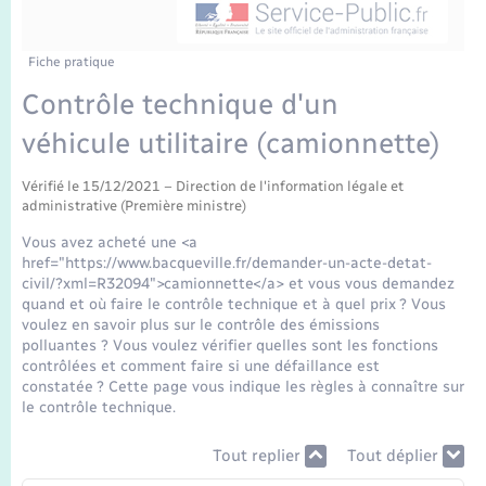
Enfants – Jeunes
Tourisme
Travaux - Autorisation d’occupation de l’espace
public
Transports scolaires
Mariage – PACS
Compétences
Etat-civil - Papiers - Citoyenneté
Fiche pratique
Contrôle technique d'un
Parrainage civil
Plan interactif
Logement - Urbanisme
véhicule utilitaire (camionnette)
Recensement
Présentation de la commune
Loisirs
Vérifié le 15/12/2021 – Direction de l'information légale et
administrative (Première ministre)
Publications
Vous avez acheté une <a
Nouvel habitant
href="https://www.bacqueville.fr/demander-un-acte-detat-
La Communauté de communes
civil/?xml=R32094">camionnette</a> et vous vous demandez
quand et où faire le contrôle technique et à quel prix ? Vous
Numérique
voulez en savoir plus sur le contrôle des émissions
polluantes ? Vous voulez vérifier quelles sont les fonctions
contrôlées et comment faire si une défaillance est
Organisation d’événement
constatée ? Cette page vous indique les règles à connaître sur
le contrôle technique.
Sécurité - Prévention
Tout replier
Tout déplier