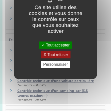
carte grise du véhicule ?
Ce site utilise des
Peut-on faire le contrôle technique à l'étranger
cookies et vous donne
?
le contrôle sur ceux
Que faire en cas de perte du procès-verbal de
contrôle technique ?
que vous souhaitez
activer
Et aussi
Tout accepter
Infractions routières
Tout refuser
Transports – Mobilité
Carte grise (certificat d'immatriculation)
Personnaliser
Transports – Mobilité
Mesures antipollution
Transports – Mobilité
Contrôle technique d'une voiture particulière
Transports – Mobilité
Contrôle technique d'un camping-car (3,5
tonnes maximum)
Transports – Mobilité