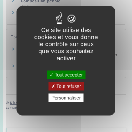
Composition pénale
Justice
Drogue au volant
Transports – Mobilité
Ce site utilise des
cookies et vous donne
Pour en savoir plus
le contrôle sur ceux
Drogues.gouv.fr
que vous souhaitez
Mission interministérielle de lutte contre les drogues et les
activer
conduites addictives (Mildeca)
Drogues info service
Santé publique France
Tout accepter
Tout refuser
Personnaliser
©
Direction de l’information légale et administrative
comarquage developpé par
baseo.io