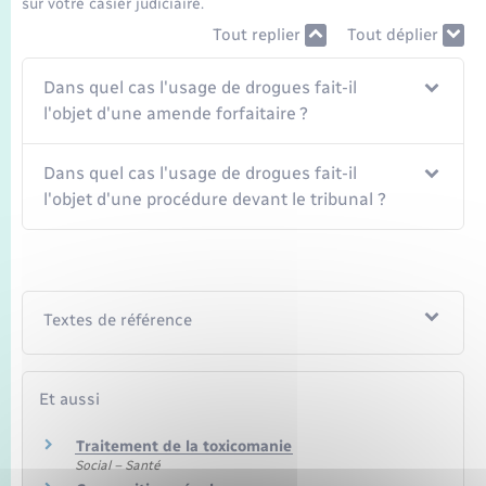
sur votre casier judiciaire.
Seniors
Tout replier
Tout déplier
Transports
Dans quel cas l'usage de drogues fait-il
l'objet d'une amende forfaitaire ?
Voirie et espace public
Dans quel cas l'usage de drogues fait-il
l'objet d'une procédure devant le tribunal ?
Textes de référence
Et aussi
Traitement de la toxicomanie
Social – Santé