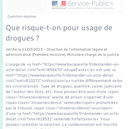
Enfants – Jeunes
Tourisme
Travaux - Autorisation d’occupation de l’espace
public
Transports scolaires
Mariage – PACS
Compétences
Etat-civil - Papiers - Citoyenneté
Question-réponse
Que risque-t-on pour usage de
Parrainage civil
Plan interactif
Logement - Urbanisme
drogues ?
Recensement
Présentation de la commune
Loisirs
Vérifié le 21/03/2023 – Direction de l'information légale et
administrative (Première ministre), Ministère chargé de la justice
Publications
L'usage de <a href="https://www.bacqueville.fr/demander-un-
Nouvel habitant
acte-detat-civil/?xml=R59470">stupéfiants</a> est une <a
La Communauté de communes
href="https://www.bacqueville.fr/demander-un-acte-detat-
civil/?xml=R10272">infraction</a> traitée différemment selon
Numérique
les circonstances : type de drogues, quantité, casier judiciaire
de l'auteur des faits, etc. Vous pouvez être puni d'une <span
class="miseenevidence">peine de prison </span>et d'une
Organisation d’événement
<span class="miseenevidence">amende</span> prononcées
par le tribunal <span class="miseenevidence">ou</span>
d'une <a href="https://www.bacqueville.fr/demander-un-acte-
Sécurité - Prévention
detat-civil/?xml=R18531">amende forfaitaire</a>. Vous
pouvez contester la sanction. La condamnation est inscrite