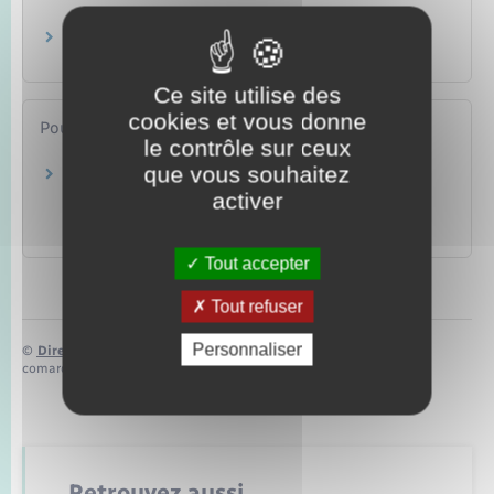
Risques sanitaires et sécurité du logement
Logement
Ce site utilise des
cookies et vous donne
Pour en savoir plus
le contrôle sur ceux
que vous souhaitez
Affichage des consignes de sécurité en cas
d'incendie
activer
Direction de l'information légale et administrative (Dila) –
Première ministre
Tout accepter
Tout refuser
Personnaliser
©
Direction de l’information légale et administrative
comarquage developpé par
baseo.io
Retrouvez aussi