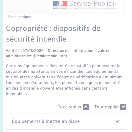
Enfants – Jeunes
Tourisme
Travaux - Autorisation d’occupation de l’espace
public
Transports scolaires
Mariage – PACS
Compétences
Etat-civil - Papiers - Citoyenneté
Fiche pratique
Copropriété : dispositifs de
Parrainage civil
Plan interactif
Logement - Urbanisme
sécurité incendie
Recensement
Présentation de la commune
Loisirs
Vérifié le 07/08/2020 – Direction de l'information légale et
administrative (Première ministre)
Publications
Certains équipements doivent être installés pour assurer la
Nouvel habitant
sécurité des habitants en cas d'incendie. Les équipements
La Communauté de communes
mis en place doivent faire l'objet de vérification au minimum
tous les ans. Par ailleurs, les plans et consignes de sécurité
Numérique
en cas d'incendie doivent être affichés dans certains
immeubles.
Organisation d’événement
Tout replier
Tout déplier
Sécurité - Prévention
Équipements à mettre en place