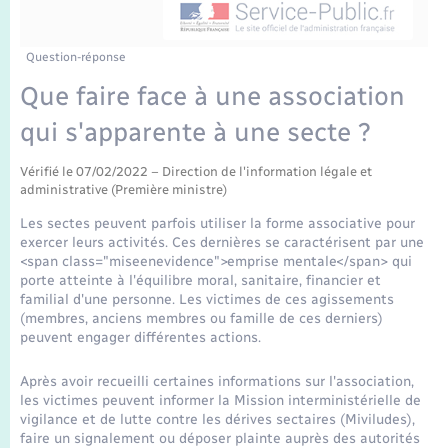
Enfants – Jeunes
Tourisme
Travaux - Autorisation d’occupation de l’espace
public
Transports scolaires
Mariage – PACS
Compétences
Etat-civil - Papiers - Citoyenneté
Question-réponse
Que faire face à une association
Parrainage civil
Plan interactif
Logement - Urbanisme
qui s'apparente à une secte ?
Recensement
Présentation de la commune
Loisirs
Vérifié le 07/02/2022 – Direction de l'information légale et
administrative (Première ministre)
Publications
Les sectes peuvent parfois utiliser la forme associative pour
Nouvel habitant
exercer leurs activités. Ces dernières se caractérisent par une
La Communauté de communes
<span class="miseenevidence">emprise mentale</span> qui
porte atteinte à l'équilibre moral, sanitaire, financier et
Numérique
familial d'une personne. Les victimes de ces agissements
(membres, anciens membres ou famille de ces derniers)
peuvent engager différentes actions.
Organisation d’événement
Après avoir recueilli certaines informations sur l'association,
Sécurité - Prévention
les victimes peuvent informer la Mission interministérielle de
vigilance et de lutte contre les dérives sectaires (Miviludes),
faire un signalement ou déposer plainte auprès des autorités