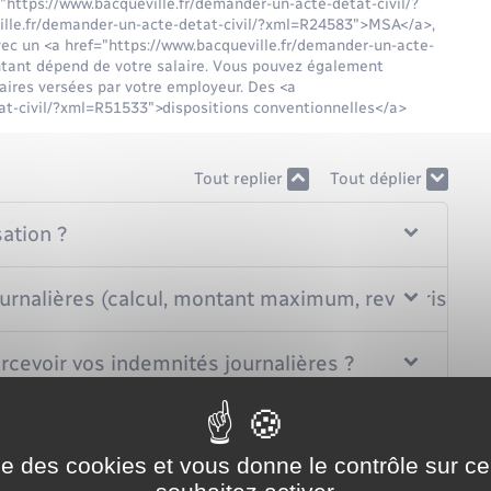
"https://www.bacqueville.fr/demander-un-acte-detat-civil/?
lle.fr/demander-un-acte-detat-civil/?xml=R24583">MSA</a>,
avec un <a href="https://www.bacqueville.fr/demander-un-acte-
ntant dépend de votre salaire. Vous pouvez également
aires versées par votre employeur. Des <a
at-civil/?xml=R51533">dispositions conventionnelles</a>
Tout replier
Tout déplier
ation ?
urnalières (calcul, montant maximum, revalorisation
ercevoir vos indemnités journalières ?
indemnités journalières ?
ise des cookies et vous donne le contrôle sur 