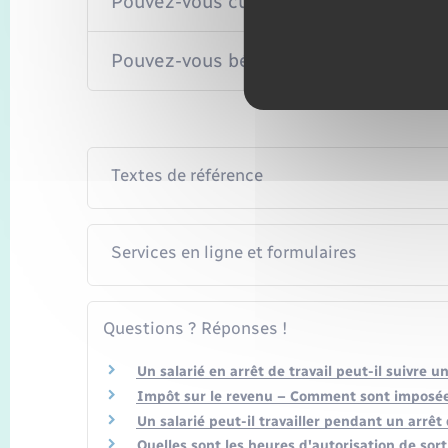
Pouvez-vous cumuler les indemnités jo
Pouvez-vous bénéficier des indemnité
Textes de référence
Services en ligne et formulaires
Questions ? Réponses !
Un salarié en arrêt de travail peut-il suivre u
Impôt sur le revenu – Comment sont imposées 
Un salarié peut-il travailler pendant un arrêt 
Quelles sont les heures d'autorisation de sort