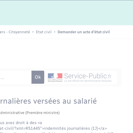
Etat-civil - Papiers -
Citoyenneté
Publications
iers - Citoyenneté
Etat civil
Demander un acte d’état civil
Nouvel habitant
Sécurité - Prévention
Voirie et espace public
rnalières versées au salarié
administrative (Première ministre)
ous avez droit à des <a
at-civil/?xml=R51445">indemnités journalières (IJ)</a>