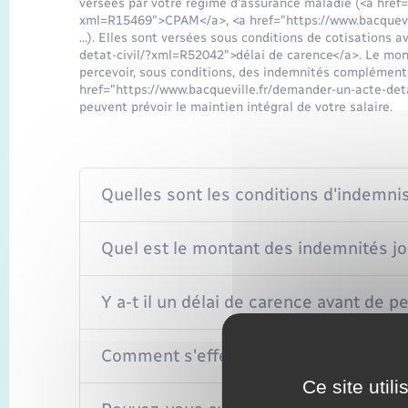
versées par votre régime d'assurance maladie (<a href=
xml=R15469">CPAM</a>, <a href="https://www.bacquevi
…). Elles sont versées sous conditions de cotisations 
detat-civil/?xml=R52042">délai de carence</a>. Le mo
percevoir, sous conditions, des indemnités complément
href="https://www.bacqueville.fr/demander-un-acte-det
peuvent prévoir le maintien intégral de votre salaire.
Quelles sont les conditions d'indemnis
Quel est le montant des indemnités jo
Y a-t il un délai de carence avant de p
Comment s'effectue le versement des 
Ce site util