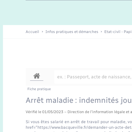
Travaux - Autorisation d’occupation
Enfants – Jeunes
de l’espace public
Recensement
Présentation de la commune
Accueil
Infos pratiques et démarches
Etat-civil - Pap
Loisirs
Organisation d’événement
Transports
Fiche pratique
Arrêt maladie : indemnités jou
Vérifié le 01/05/2023 – Direction de l'information légale et 
Si vous êtes salarié en arrêt de travail pour maladie, v
href="https://www.bacqueville.fr/demander-un-acte-det