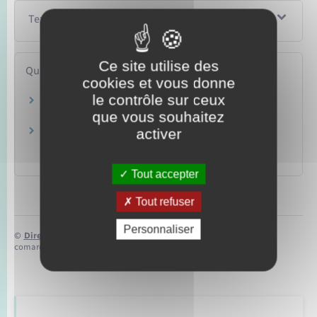
Textes de référence
Ce site utilise des
Questions ? Réponses !
cookies et vous donne
le contrôle sur ceux
Qui peut toucher l'indemnité temporaire de
que vous souhaitez
mobilité dans la fonction publique ?
activer
Fonction publique : qui peut toucher
l'indemnité d'accompagnement à la mobilité
fonctionnelle ?
Tout accepter
Tout refuser
Personnaliser
©
Direction de l’information légale et administrative
comarquage developpé par
baseo.io