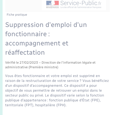
Enfants – Jeunes
Tourisme
Travaux - Autorisation d’occupation de l’espace
public
Transports scolaires
Mariage – PACS
Compétences
Etat-civil - Papiers - Citoyenneté
Fiche pratique
Suppression d'emploi d'un
Parrainage civil
Plan interactif
Logement - Urbanisme
fonctionnaire :
Recensement
Présentation de la commune
accompagnement et
Loisirs
réaffectation
Publications
Nouvel habitant
Vérifié le 27/02/2023 – Direction de l'information légale et
La Communauté de communes
administrative (Première ministre)
Numérique
Vous êtes fonctionnaire et votre emploi est supprimé en
raison de la restructuration de votre service ? Vous bénéficiez
d'un dispositif d'accompagnement. Ce dispositif a pour
Organisation d’événement
objectif de vous permettre de retrouver un emploi dans le
secteur public ou privé. Le dispositif varie selon la fonction
publique d'appartenance : fonction publique d'État (FPE),
Sécurité - Prévention
territoriale (FPT), hospitalière (FPH).