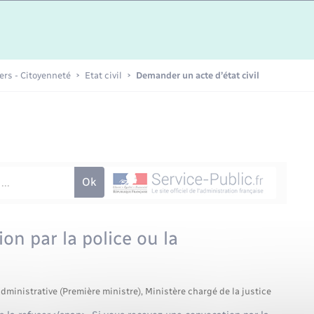
Etat-civil - Papiers -
Citoyenneté
Publications
iers - Citoyenneté
Etat civil
Demander un acte d’état civil
Nouvel habitant
Sécurité - Prévention
Voirie et espace public
on par la police ou la
administrative (Première ministre), Ministère chargé de la justice