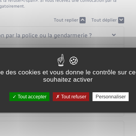
la refuser</span>. Si vous recevez une convocation par la
igatoirement.
Tout replier
Tout déplier
n par la police ou la gendarmerie ?
n ?
ise des cookies et vous donne le contrôle sur 
souhaitez activer
Tout accepter
Tout refuser
Personnaliser