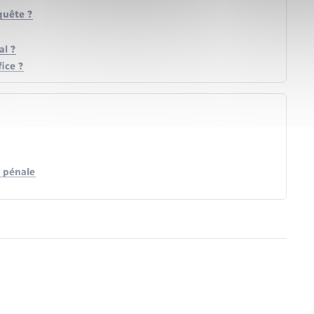
quête ?
al ?
ice ?
 pénale