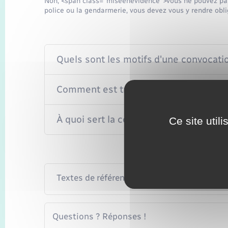
Non, <span class="miseenevidence">vous ne pouvez pas 
police ou la gendarmerie, vous devez vous y rendre obl
Quels sont les motifs d'une convocatio
Comment est transmise la convocatio
À quoi sert la convocation ?
Ce site util
Textes de référence
Questions ? Réponses !