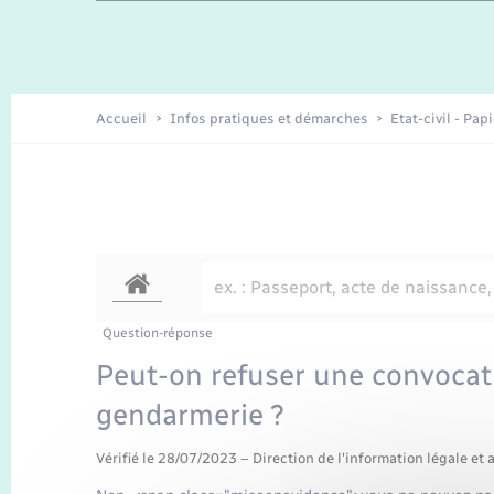
Travaux - Autorisation d’occupation
Enfants – Jeunes
de l’espace public
Recensement
Présentation de la commune
Accueil
Infos pratiques et démarches
Etat-civil - Pap
Loisirs
Organisation d’événement
Transports
Question-réponse
Peut-on refuser une convocati
gendarmerie ?
Vérifié le 28/07/2023 – Direction de l'information légale et 