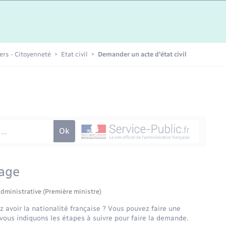
Etat-civil - Papiers -
Citoyenneté
Publications
iers - Citoyenneté
Etat civil
Demander un acte d’état civil
Nouvel habitant
Sécurité - Prévention
Voirie et espace public
iage
administrative (Première ministre)
z avoir la nationalité française ? Vous pouvez faire une
vous indiquons les étapes à suivre pour faire la demande.