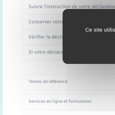
Suivre l'instruction de votre déclaratio
Conserver votre déclaration de national
Ce site util
Vérifier la déclaration de nationalité 
Si votre déclaration de nationalité fra
Textes de référence
Services en ligne et formulaires