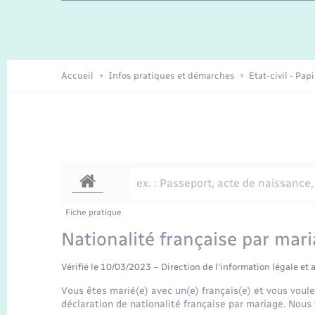
Travaux - Autorisation d’occupation
Enfants – Jeunes
de l’espace public
Recensement
Présentation de la commune
Accueil
Infos pratiques et démarches
Etat-civil - Pap
Loisirs
Organisation d’événement
Transports
Fiche pratique
Nationalité française par mar
Vérifié le 10/03/2023 – Direction de l'information légale et 
Vous êtes marié(e) avec un(e) français(e) et vous voule
déclaration de nationalité française par mariage. Nous 