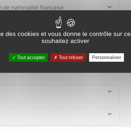
n de nationalité française
ité française si elle est acceptée
ise des cookies et vous donne le contrôle sur 
souhaitez activer
pour signaler une éventuelle erreur
Tout accepter
Tout refuser
Personnaliser
nçaise est refusée, faire un éventuel recours