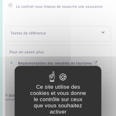
Seniors
Le contrat vous impose de souscrire une assurance
Transports
Voirie et espace public
Textes de référence
Pour en savoir plus
Réglementation des meublés de tourisme
Ministère chargé de l'économie
Ce site utilise des
cookies et vous donne
©
Direction de l’information légale et administrative
le contrôle sur ceux
comarquage developpé par
baseo.io
que vous souhaitez
activer