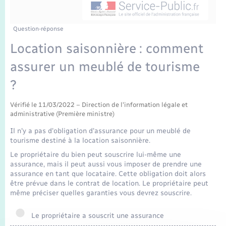
Enfants – Jeunes
Tourisme
Travaux - Autorisation d’occupation de l’espace
public
Transports scolaires
Mariage – PACS
Compétences
Etat-civil - Papiers - Citoyenneté
Question-réponse
Location saisonnière : comment
Parrainage civil
Plan interactif
Logement - Urbanisme
assurer un meublé de tourisme
Recensement
Présentation de la commune
?
Loisirs
Publications
Vérifié le 11/03/2022 – Direction de l'information légale et
administrative (Première ministre)
Nouvel habitant
Il n'y a pas d'obligation d'assurance pour un meublé de
La Communauté de communes
tourisme destiné à la location saisonnière.
Numérique
Le propriétaire du bien peut souscrire lui-même une
assurance, mais il peut aussi vous imposer de prendre une
Organisation d’événement
assurance en tant que locataire. Cette obligation doit alors
être prévue dans le contrat de location. Le propriétaire peut
même préciser quelles garanties vous devrez souscrire.
Sécurité - Prévention
Le propriétaire a souscrit une assurance