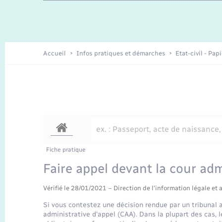
Travaux - Autorisation d’occupation
Enfants – Jeunes
de l’espace public
Recensement
Présentation de la commune
Accueil
Infos pratiques et démarches
Etat-civil - Pap
Loisirs
Organisation d’événement
Transports
Fiche pratique
Faire appel devant la cour adm
Vérifié le 28/01/2021 – Direction de l'information légale et 
Si vous contestez une décision rendue par un tribunal 
administrative d'appel (CAA). Dans la plupart des cas, l