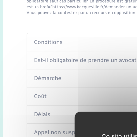
obligatoire sauf cas particulier. La procédure est gratui
est <a href="https://www.bacqueville.fr/demander-un-ac
Vous pouvez la contester par un recours en opposition 
Conditions
Est-il obligatoire de prendre un avocat
Démarche
Coût
Délais
Appel non suspensif
Ce site util