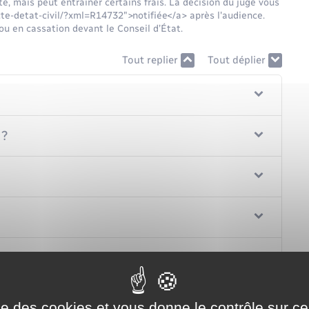
te, mais peut entraîner certains frais. La décision du juge vous
te-detat-civil/?xml=R14732">notifiée</a> après l'audience.
ou en cassation devant le Conseil d’État.
Tout replier
Tout déplier
 ?
ise des cookies et vous donne le contrôle sur 