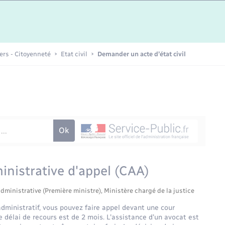
Etat-civil - Papiers -
Citoyenneté
Publications
iers - Citoyenneté
Etat civil
Demander un acte d’état civil
Nouvel habitant
Sécurité - Prévention
Voirie et espace public
inistrative d'appel (CAA)
administrative (Première ministre), Ministère chargé de la justice
administratif, vous pouvez faire appel devant une cour
e délai de recours est de 2 mois. L'assistance d'un avocat est