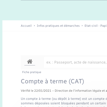
Travaux - Autorisation d’occupation
Enfants – Jeunes
de l’espace public
Recensement
Présentation de la commune
Accueil
Infos pratiques et démarches
Etat-civil - Pap
Loisirs
Organisation d’événement
Transports
Fiche pratique
Compte à terme (CAT)
Vérifié le 22/01/2021 – Direction de l'information légale et 
Un compte à terme (ou dépôt à terme) est un compte d'é
sommes déposées soient bloquées pendant un certain te