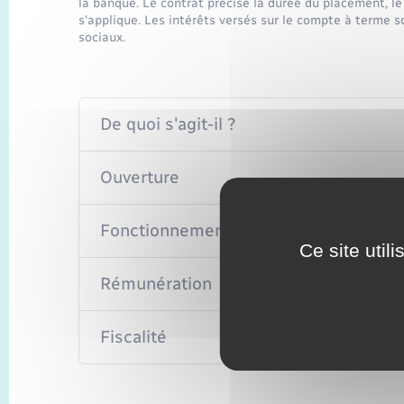
la banque. Le contrat précise la durée du placement, l
s'applique. Les intérêts versés sur le compte à terme 
sociaux.
De quoi s'agit-il ?
Ouverture
Fonctionnement
Ce site util
Rémunération
Fiscalité