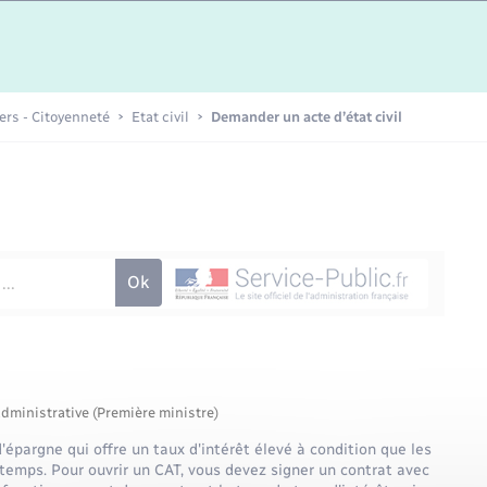
Etat-civil - Papiers -
Citoyenneté
Publications
iers - Citoyenneté
Etat civil
Demander un acte d’état civil
Nouvel habitant
Sécurité - Prévention
Voirie et espace public
administrative (Première ministre)
pargne qui offre un taux d'intérêt élevé à condition que les
mps. Pour ouvrir un CAT, vous devez signer un contrat avec