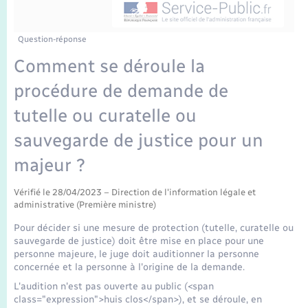
Enfants – Jeunes
Tourisme
Travaux - Autorisation d’occupation de l’espace
public
Transports scolaires
Mariage – PACS
Compétences
Etat-civil - Papiers - Citoyenneté
Question-réponse
Comment se déroule la
Parrainage civil
Plan interactif
Logement - Urbanisme
procédure de demande de
Recensement
Présentation de la commune
tutelle ou curatelle ou
Loisirs
sauvegarde de justice pour un
Publications
Nouvel habitant
majeur ?
La Communauté de communes
Vérifié le 28/04/2023 – Direction de l'information légale et
Numérique
administrative (Première ministre)
Pour décider si une mesure de protection (tutelle, curatelle ou
Organisation d’événement
sauvegarde de justice) doit être mise en place pour une
personne majeure, le juge doit auditionner la personne
concernée et la personne à l'origine de la demande.
Sécurité - Prévention
L'audition n'est pas ouverte au public (<span
class="expression">huis clos</span>), et se déroule, en