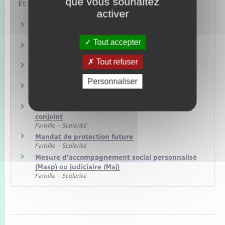
que vous souhaitez
Et aussi
activer
Tutelle d'une personne majeure
Famille – Scolarité
Tout accepter
Curatelle d'une personne majeure
Famille – Scolarité
Tout refuser
Sauvegarde de justice d'un majeur
Famille – Scolarité
Personnaliser
Habilitation familiale
Famille – Scolarité
Habilitation judiciaire pour représentation du
conjoint
Famille – Scolarité
Mandat de protection future
Famille – Scolarité
Mesure d'accompagnement social personnalisé
(Masp) ou judiciaire (Maj)
Famille – Scolarité