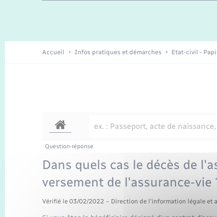
Travaux - Autorisation d’occupation
Enfants – Jeunes
de l’espace public
Recensement
Présentation de la commune
Accueil
Infos pratiques et démarches
Etat-civil - Pap
Loisirs
Organisation d’événement
Transports
Question-réponse
Dans quels cas le décès de l'as
versement de l'assurance-vie 
Vérifié le 03/02/2022 – Direction de l'information légale et 