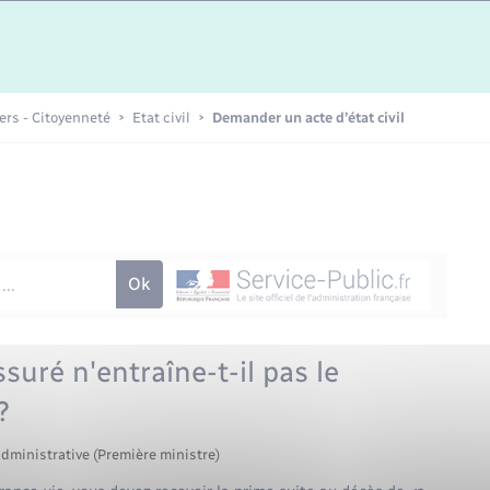
Etat-civil - Papiers -
Citoyenneté
Publications
iers - Citoyenneté
Etat civil
Demander un acte d’état civil
Nouvel habitant
Sécurité - Prévention
Voirie et espace public
suré n'entraîne-t-il pas le
?
administrative (Première ministre)