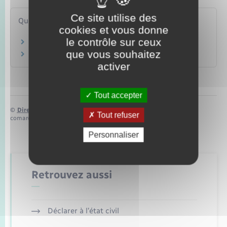
Ce site utilise des
Questions ? Réponses !
cookies et vous donne
le contrôle sur ceux
Frais de notaire : de quoi s'agit-il ?
que vous souhaitez
Comment régler un litige avec un notaire ?
activer
Tout accepter
©
Direction de l’information légale et administrative
Tout refuser
comarquage developpé par
baseo.io
Personnaliser
Retrouvez aussi
Déclarer à l’état civil