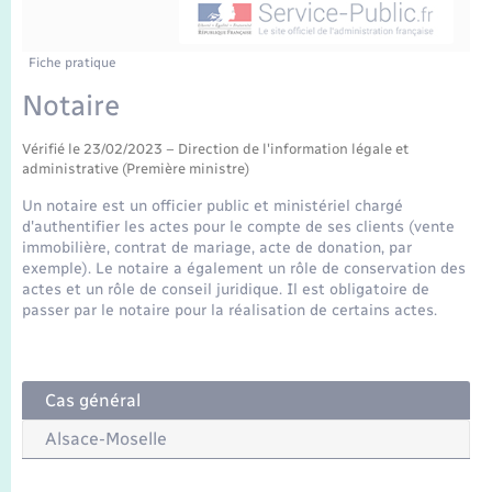
Enfants – Jeunes
Tourisme
Travaux - Autorisation d’occupation de l’espace
public
Transports scolaires
Mariage – PACS
Compétences
Etat-civil - Papiers - Citoyenneté
Fiche pratique
Notaire
Parrainage civil
Plan interactif
Logement - Urbanisme
Vérifié le 23/02/2023 – Direction de l'information légale et
administrative (Première ministre)
Recensement
Présentation de la commune
Loisirs
Un notaire est un officier public et ministériel chargé
d'authentifier les actes pour le compte de ses clients (vente
Publications
immobilière, contrat de mariage, acte de donation, par
Nouvel habitant
exemple). Le notaire a également un rôle de conservation des
La Communauté de communes
actes et un rôle de conseil juridique. Il est obligatoire de
Numérique
passer par le notaire pour la réalisation de certains actes.
Organisation d’événement
Cas général
Sécurité - Prévention
Alsace-Moselle