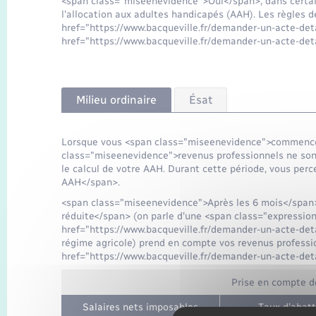
<span class="miseenevidence">Oui</span>, dans certai
l'allocation aux adultes handicapés (AAH). Les règles d
href="https://www.bacqueville.fr/demander-un-acte-det
href="https://www.bacqueville.fr/demander-un-acte-det
Milieu ordinaire
Ésat
Lorsque vous <span class="miseenevidence">commencez
class="miseenevidence">revenus professionnels ne son
le calcul de votre AAH. Durant cette période, vous per
AAH</span>.
<span class="miseenevidence">Après les 6 mois</span
réduite</span> (on parle d'une <span class="expression"
href="https://www.bacqueville.fr/demander-un-acte-det
régime agricole) prend en compte vos revenus professio
href="https://www.bacqueville.fr/demander-un-acte-de
Prise en compte d
Salaires nets imposables
Taux d’abat