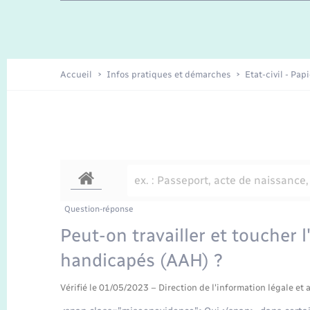
Travaux - Autorisation d’occupation
Enfants – Jeunes
de l’espace public
Recensement
Présentation de la commune
Accueil
Infos pratiques et démarches
Etat-civil - Pap
Loisirs
Organisation d’événement
Transports
Question-réponse
Peut-on travailler et toucher l
handicapés (AAH) ?
Vérifié le 01/05/2023 – Direction de l'information légale et 