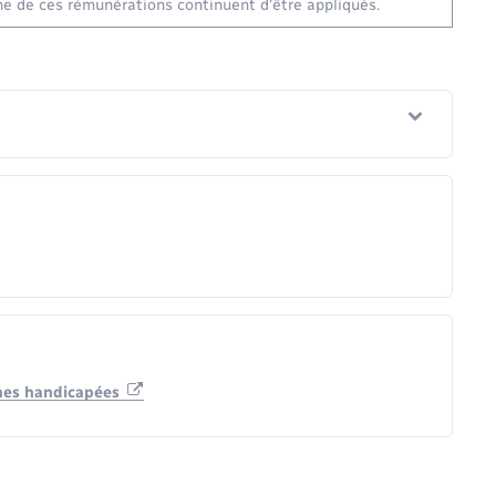
ne de ces rémunérations continuent d’être appliqués.
nnes handicapées