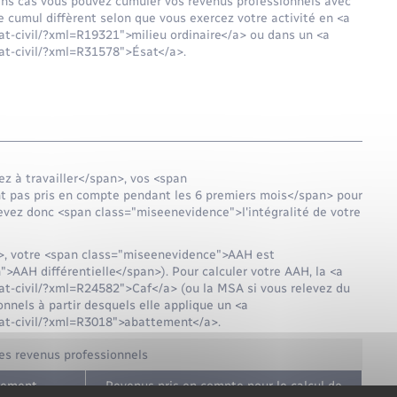
ns cas vous pouvez cumuler vos revenus professionnels avec
e cumul diffèrent selon que vous exercez votre activité en <a
at-civil/?xml=R19321">milieu ordinaire</a> ou dans un <a
at-civil/?xml=R31578">Ésat</a>.
 à travailler</span>, vos <span
t pas pris en compte pendant les 6 premiers mois</span> pour
cevez donc <span class="miseenevidence">l'intégralité de votre
>, votre <span class="miseenevidence">AAH est
>AAH différentielle</span>). Pour calculer votre AAH, la <a
at-civil/?xml=R24582">Caf</a> (ou la MSA si vous relevez du
nnels à partir desquels elle applique un <a
tat-civil/?xml=R3018">abattement</a>.
es revenus professionnels
tement
Revenus pris en compte pour le calcul de