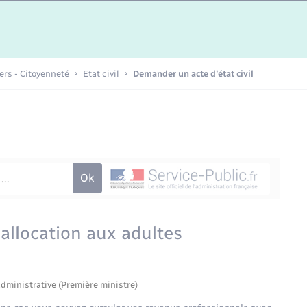
Etat-civil - Papiers -
Citoyenneté
Publications
iers - Citoyenneté
Etat civil
Demander un acte d’état civil
Nouvel habitant
Sécurité - Prévention
Voirie et espace public
'allocation aux adultes
administrative (Première ministre)