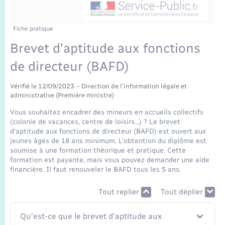
Enfants – Jeunes
Tourisme
Travaux - Autorisation d’occupation de l’espace
public
Transports scolaires
Mariage – PACS
Compétences
Etat-civil - Papiers - Citoyenneté
Fiche pratique
Brevet d'aptitude aux fonctions
Parrainage civil
Plan interactif
Logement - Urbanisme
de directeur (BAFD)
Recensement
Présentation de la commune
Loisirs
Vérifié le 12/09/2023 – Direction de l'information légale et
administrative (Première ministre)
Publications
Vous souhaitez encadrer des mineurs en accueils collectifs
Nouvel habitant
(colonie de vacances, centre de loisirs…) ? Le brevet
La Communauté de communes
d'aptitude aux fonctions de directeur (BAFD) est ouvert aux
jeunes âgés de 18 ans minimum. L’obtention du diplôme est
Numérique
soumise à une formation théorique et pratique. Cette
formation est payante, mais vous pouvez demander une aide
financière. Il faut renouveler le BAFD tous les 5 ans.
Organisation d’événement
Tout replier
Tout déplier
Sécurité - Prévention
Qu'est-ce que le brevet d'aptitude aux