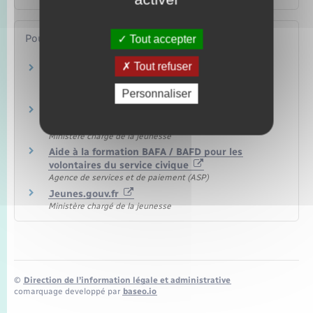
Pour en savoir plus
Tout accepter
Tout refuser
Accueils collectifs de mineurs (ACM) avec
hébergement
Personnaliser
Ministère chargé de la jeunesse
Métiers et diplômes professionnels relevant du
sport et de l'animation
Ministère chargé de la jeunesse
Aide à la formation BAFA / BAFD pour les
volontaires du service civique
Agence de services et de paiement (ASP)
Jeunes.gouv.fr
Ministère chargé de la jeunesse
©
Direction de l’information légale et administrative
comarquage developpé par
baseo.io