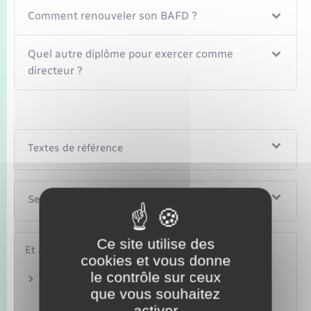
Comment renouveler son BAFD ?
Quel autre diplôme pour exercer comme
directeur ?
Textes de référence
Services en ligne et formulaires
Ce site utilise des
Et aussi
cookies et vous donne
le contrôle sur ceux
Brevet d'aptitude aux fonctions d'animateur
que vous souhaitez
(Bafa)
Famille – Scolarité
activer